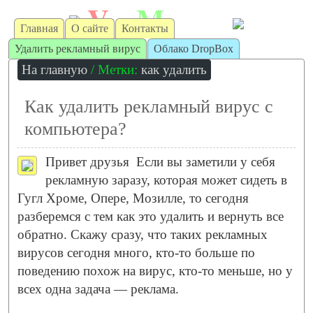
V
M
irt
achine
Главная
О сайте
Контакты
Удалить рекламный вирус
Облако DropBox
На главную
/ Метки:
как удалить
Как удалить рекламный вирус с
компьютера?
Привет друзья
Если вы заметили у себя
рекламную заразу, которая может сидеть в
Гугл Хроме, Опере, Мозилле, то сегодня
разберемся с тем как это удалить и вернуть все
обратно. Скажу сразу, что таких рекламных
вирусов сегодня много, кто-то больше по
поведению похож на вирус, кто-то меньше, но у
всех одна задача — реклама.