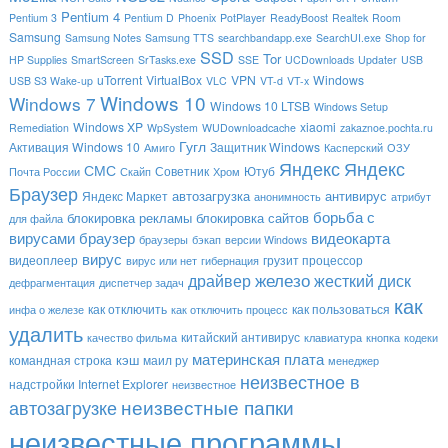
Pentium 4
Pentium 3
Pentium D
Phoenix
PotPlayer
ReadyBoost
Realtek
Room
Samsung
Samsung Notes
Samsung TTS
searchbandapp.exe
SearchUI.exe
Shop for
SSD
Tor
HP Supplies
SmartScreen
SrTasks.exe
SSE
UCDownloads
Updater
USB
uTorrent
VirtualBox
VPN
Windows
USB S3 Wake-up
VLC
VT-d
VT-x
Windows 10
Windows 7
Windows 10 LTSB
Windows Setup
Windows XP
xiaomi
Remediation
WpSystem
WUDownloadcache
zakaznoe.pochta.ru
Гугл
Активация Windows 10
Защитник Windows
Амиго
Касперский
ОЗУ
Яндекс
Яндекс
СМС
Советник
Ютуб
Почта России
Скайп
Хром
Браузер
автозагрузка
антивирус
Яндекс Маркет
анонимность
атрибут
борьба с
блокировка рекламы
блокировка сайтов
для файла
вирусами
браузер
видеокарта
браузеры
бэкап
версии Windows
вирус
видеоплеер
грузит процессор
вирус или нет
гибернация
драйвер
железо
жесткий диск
дефрагментация
диспетчер задач
как
как отключить
как пользоваться
инфа о железе
как отключить процесс
удалить
китайский антивирус
качество фильма
клавиатура
кнопка
кодеки
материнская плата
кэш
командная строка
маил ру
менеджер
неизвестное в
надстройки Internet Explorer
неизвестное
неизвестные папки
автозагрузке
неизвестные программы