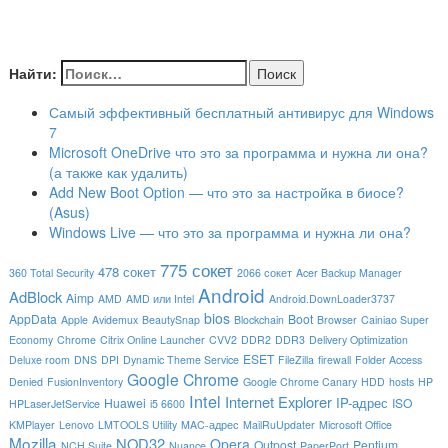
Найти:
Самый эффективный бесплатный антивирус для Windows
7
Microsoft OneDrive что это за программа и нужна ли она?
(а также как удалить)
Add New Boot Option — что это за настройка в биосе?
(Asus)
Windows Live — что это за программа и нужна ли она?
775 сокет
478 сокет
360 Total Security
2066 сокет
Acer Backup Manager
Android
AdBlock
Aimp
AMD
AMD или Intel
Android.DownLoader3737
bios
AppData
Boot
Apple
Avidemux
BeautySnap
Blockchain
Browser
Cainiao Super
Economy
Chrome
Citrix Online Launcher
CVV2
DDR2
DDR3
Delivery Optimization
ESET
Deluxe room
DNS
DPI
Dynamic Theme Service
FileZilla
firewall
Folder Access
Google Chrome
Denied
FusionInventory
Google Chrome Canary
HDD
hosts
HP
Intel
Internet Explorer
IP-адрес
Huawei
ISO
HPLaserJetService
i5 6600
KMPlayer
Lenovo
LMTOOLS Utility
MAC-адрес
MailRuUpdater
Microsoft Office
Mozilla
NOD32
Opera
Outpost
Pentium
NCH Suite
Nuance
PaperPort