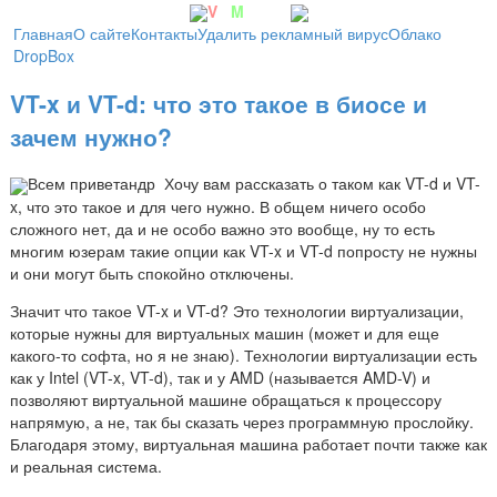
V
irt
M
achine
Главная
О сайте
Контакты
Удалить рекламный вирус
Облако
DropBox
VT-x и VT-d: что это такое в биосе и
зачем нужно?
Всем приветандр
Хочу вам рассказать о таком как VT-d и VT-
x, что это такое и для чего нужно. В общем ничего особо
сложного нет, да и не особо важно это вообще, ну то есть
многим юзерам такие опции как VT-x и VT-d попросту не нужны
и они могут быть спокойно отключены.
Значит что такое VT-x и VT-d? Это технологии виртуализации,
которые нужны для виртуальных машин (может и для еще
какого-то софта, но я не знаю). Технологии виртуализации есть
как у Intel (VT-x, VT-d), так и у AMD (называется AMD-V) и
позволяют виртуальной машине обращаться к процессору
напрямую, а не, так бы сказать через программную прослойку.
Благодаря этому, виртуальная машина работает почти также как
и реальная система.