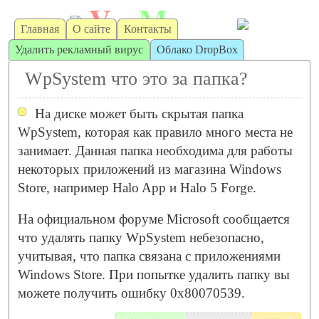
V
M
irt
achine
Главная
О сайте
Контакты
Удалить рекламный вирус
Облако DropBox
WpSystem что это за папка?
На диске может быть скрытая папка
WpSystem, которая как правило много места не
занимает. Данная папка необходима для работы
некоторых приложений из магазина Windows
Store, например Halo App и Halo 5 Forge.
На официальном форуме Microsoft сообщается
что удалять папку WpSystem небезопасно,
учитывая, что папка связана с приложениями
Windows Store. При попытке удалить папку вы
можете получить ошибку 0x80070539.