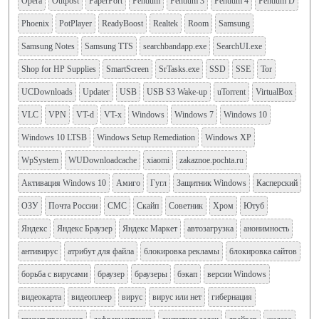
Opera
Outpost
PaperPort
Pentium
Pentium 3
Pentium 4
Pentium D
Phoenix
PotPlayer
ReadyBoost
Realtek
Room
Samsung
Samsung Notes
Samsung TTS
searchbandapp.exe
SearchUI.exe
Shop for HP Supplies
SmartScreen
SrTasks.exe
SSD
SSE
Tor
UCDownloads
Updater
USB
USB S3 Wake-up
uTorrent
VirtualBox
VLC
VPN
VT-d
VT-x
Windows
Windows 7
Windows 10
Windows 10 LTSB
Windows Setup Remediation
Windows XP
WpSystem
WUDownloadcache
xiaomi
zakaznoe.pochta.ru
Активация Windows 10
Амиго
Гугл
Защитник Windows
Касперский
ОЗУ
Почта России
СМС
Скайп
Советник
Хром
Ютуб
Яндекс
Яндекс Браузер
Яндекс Маркет
автозагрузка
анонимность
антивирус
атрибут для файла
блокировка рекламы
блокировка сайтов
борьба с вирусами
браузер
браузеры
бэкап
версии Windows
видеокарта
видеоплеер
вирус
вирус или нет
гибернация