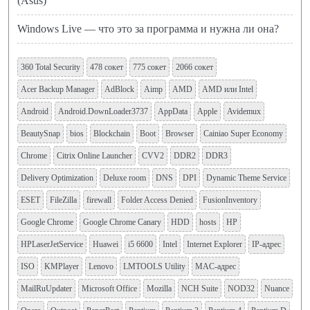
(Asus)
Windows Live — что это за программа и нужна ли она?
360 Total Security
478 сокет
775 сокет
2066 сокет
Acer Backup Manager
AdBlock
Aimp
AMD
AMD или Intel
Android
Android.DownLoader3737
AppData
Apple
Avidemux
BeautySnap
bios
Blockchain
Boot
Browser
Cainiao Super Economy
Chrome
Citrix Online Launcher
CVV2
DDR2
DDR3
Delivery Optimization
Deluxe room
DNS
DPI
Dynamic Theme Service
ESET
FileZilla
firewall
Folder Access Denied
FusionInventory
Google Chrome
Google Chrome Canary
HDD
hosts
HP
HPLaserJetService
Huawei
i5 6600
Intel
Internet Explorer
IP-адрес
ISO
KMPlayer
Lenovo
LMTOOLS Utility
MAC-адрес
MailRuUpdater
Microsoft Office
Mozilla
NCH Suite
NOD32
Nuance