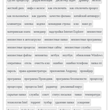
грузит процессор
дефрагментация
диспетчер задач
драйвер
железо
жесткий диск
инфа о железе
как отключить
как отключить процесс
как пользоваться
как удалить
качество фильма
китайский антивирус
клавиатура
кнопка
кодеки
командная строка
кэш
маил ру
материнская плата
менеджер
надстройки Internet Explorer
неизвестное
неизвестное в автозагрузке
неизвестные папки
неизвестные программы
неизвестные процессы
неизвестные сайты
неизвестные службы
неизвестные файлы
непонятка
нетбук
ноутбук
обновления Windows
оперативка
отель
очистть кэш
ошибки
ошибки телефона
папка rei
пароль
права администратора
приложения Андроид
провайдер
программа
программа Проводник
программа безопасности
процессор
процессоры
процессы Intel
радиатор
рекламный вирус
скрытые папки
службы
сокет
статус посылки
танки
температура
технологии Intel
торрент
тулбар
удаление папки
ускорение