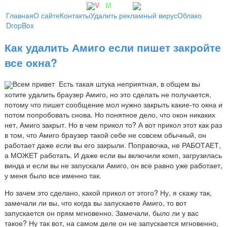
V
irt
M
achine
Главная
О сайте
Контакты
Удалить рекламный вирус
Облако
DropBox
Как удалить Амиго если пишет закройте
все окна?
Всем привет
Есть такая штука неприятная, в общем вы
хотите удалить браузер Амиго, но это сделать не получается,
потому что пишет сообщение мол нужно закрыть какие-то окна и
потом попробовать снова. Но понятное дело, что окон никаких
нет, Амиго закрыт. Но в чем прикол то? А вот прикол этот как раз
в том, что Амиго браузер такой себе не совсем обычный, он
работает даже если вы его закрыли. Поправочка, не РАБОТАЕТ,
а МОЖЕТ работать. И даже если вы включили комп, загрузилась
винда и если вы не запускали Амиго, он все равно уже работает,
у меня было все именно так.
Но зачем это сделано, какой прикол от этого? Ну, я скажу так,
замечали ли вы, что когда вы запускаете Амиго, то вот
запускается он прям мгновенно. Замечали, было ли у вас
такое? Ну так вот, на самом деле он не запускается мгновенно,