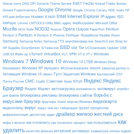
ESET
Deluxe room
DNS
DPI
Dynamic Theme Service
FileZilla
firewall
Folder Access
Google Chrome
Denied
FusionInventory
Google Chrome Canary
HDD
hosts
HP
Intel
Internet Explorer
IP-адрес
Huawei
ISO
HPLaserJetService
i5 6600
KMPlayer
Lenovo
LMTOOLS Utility
MAC-адрес
MailRuUpdater
Microsoft Office
Mozilla
NOD32
Opera
Outpost
Pentium
NCH Suite
Nuance
PaperPort
Pentium 4
Pentium 3
Pentium D
Phoenix
PotPlayer
ReadyBoost
Realtek
Room
Samsung
Samsung Notes
Samsung TTS
searchbandapp.exe
SearchUI.exe
Shop for
SSD
Tor
HP Supplies
SmartScreen
SrTasks.exe
SSE
UCDownloads
Updater
USB
uTorrent
VirtualBox
VPN
Windows
USB S3 Wake-up
VLC
VT-d
VT-x
Windows 10
Windows 7
Windows 10 LTSB
Windows Setup
Windows XP
xiaomi
Remediation
WpSystem
WUDownloadcache
zakaznoe.pochta.ru
Гугл
Активация Windows 10
Защитник Windows
Амиго
Касперский
ОЗУ
Яндекс
Яндекс
СМС
Советник
Ютуб
Почта России
Скайп
Хром
Браузер
автозагрузка
антивирус
Яндекс Маркет
анонимность
атрибут
борьба с
блокировка рекламы
блокировка сайтов
для файла
вирусами
браузер
видеокарта
браузеры
бэкап
версии Windows
вирус
видеоплеер
грузит процессор
вирус или нет
гибернация
драйвер
железо
жесткий диск
дефрагментация
диспетчер задач
как
как отключить
как пользоваться
инфа о железе
как отключить процесс
удалить
китайский антивирус
качество фильма
клавиатура
кнопка
кодеки