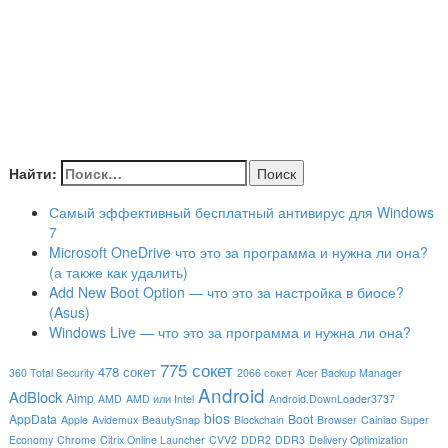
Найти:
Самый эффективный бесплатный антивирус для Windows
7
Microsoft OneDrive что это за программа и нужна ли она?
(а также как удалить)
Add New Boot Option — что это за настройка в биосе?
(Asus)
Windows Live — что это за программа и нужна ли она?
775 сокет
478 сокет
360 Total Security
2066 сокет
Acer Backup Manager
Android
AdBlock
Aimp
AMD
AMD или Intel
Android.DownLoader3737
bios
AppData
Boot
Apple
Avidemux
BeautySnap
Blockchain
Browser
Cainiao Super
Economy
Chrome
Citrix Online Launcher
CVV2
DDR2
DDR3
Delivery Optimization