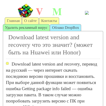
V
M
irt
achine
Главная
О сайте
Контакты
Удалить рекламный вирус
Облако DropBox
Download latest version and
recovery что это значит? (может
быть на Huawei или Honor)
Download latest version and recovery, перевод
на русский — через интернет скачать
последнюю версию прошивки и восстановить.
При выборе данной функции может появиться
ошибка Getting package info failed — ошибка
загрузки пакета. В таком случае можно
попробовать загрузить версию с ПК при