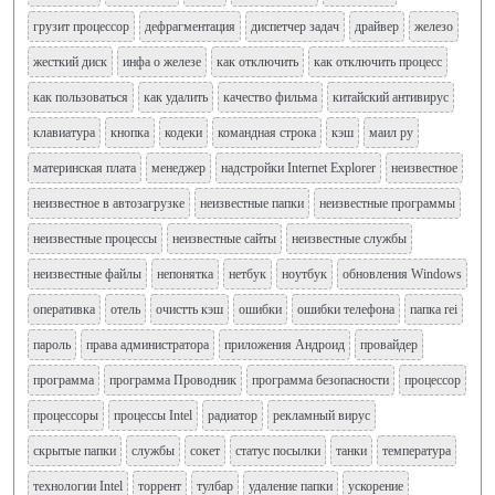
грузит процессор
дефрагментация
диспетчер задач
драйвер
железо
жесткий диск
инфа о железе
как отключить
как отключить процесс
как пользоваться
как удалить
качество фильма
китайский антивирус
клавиатура
кнопка
кодеки
командная строка
кэш
маил ру
материнская плата
менеджер
надстройки Internet Explorer
неизвестное
неизвестное в автозагрузке
неизвестные папки
неизвестные программы
неизвестные процессы
неизвестные сайты
неизвестные службы
неизвестные файлы
непонятка
нетбук
ноутбук
обновления Windows
оперативка
отель
очистть кэш
ошибки
ошибки телефона
папка rei
пароль
права администратора
приложения Андроид
провайдер
программа
программа Проводник
программа безопасности
процессор
процессоры
процессы Intel
радиатор
рекламный вирус
скрытые папки
службы
сокет
статус посылки
танки
температура
технологии Intel
торрент
тулбар
удаление папки
ускорение