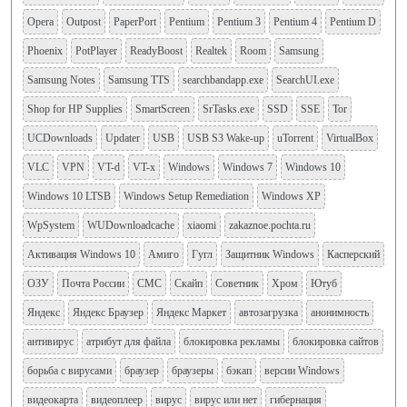
Opera
Outpost
PaperPort
Pentium
Pentium 3
Pentium 4
Pentium D
Phoenix
PotPlayer
ReadyBoost
Realtek
Room
Samsung
Samsung Notes
Samsung TTS
searchbandapp.exe
SearchUI.exe
Shop for HP Supplies
SmartScreen
SrTasks.exe
SSD
SSE
Tor
UCDownloads
Updater
USB
USB S3 Wake-up
uTorrent
VirtualBox
VLC
VPN
VT-d
VT-x
Windows
Windows 7
Windows 10
Windows 10 LTSB
Windows Setup Remediation
Windows XP
WpSystem
WUDownloadcache
xiaomi
zakaznoe.pochta.ru
Активация Windows 10
Амиго
Гугл
Защитник Windows
Касперский
ОЗУ
Почта России
СМС
Скайп
Советник
Хром
Ютуб
Яндекс
Яндекс Браузер
Яндекс Маркет
автозагрузка
анонимность
антивирус
атрибут для файла
блокировка рекламы
блокировка сайтов
борьба с вирусами
браузер
браузеры
бэкап
версии Windows
видеокарта
видеоплеер
вирус
вирус или нет
гибернация