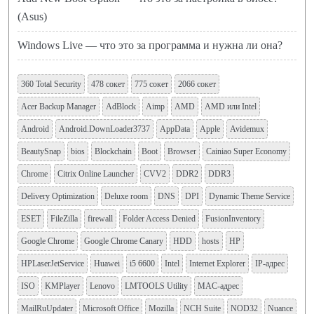
(Asus)
Windows Live — что это за программа и нужна ли она?
360 Total Security
478 сокет
775 сокет
2066 сокет
Acer Backup Manager
AdBlock
Aimp
AMD
AMD или Intel
Android
Android.DownLoader3737
AppData
Apple
Avidemux
BeautySnap
bios
Blockchain
Boot
Browser
Cainiao Super Economy
Chrome
Citrix Online Launcher
CVV2
DDR2
DDR3
Delivery Optimization
Deluxe room
DNS
DPI
Dynamic Theme Service
ESET
FileZilla
firewall
Folder Access Denied
FusionInventory
Google Chrome
Google Chrome Canary
HDD
hosts
HP
HPLaserJetService
Huawei
i5 6600
Intel
Internet Explorer
IP-адрес
ISO
KMPlayer
Lenovo
LMTOOLS Utility
MAC-адрес
MailRuUpdater
Microsoft Office
Mozilla
NCH Suite
NOD32
Nuance