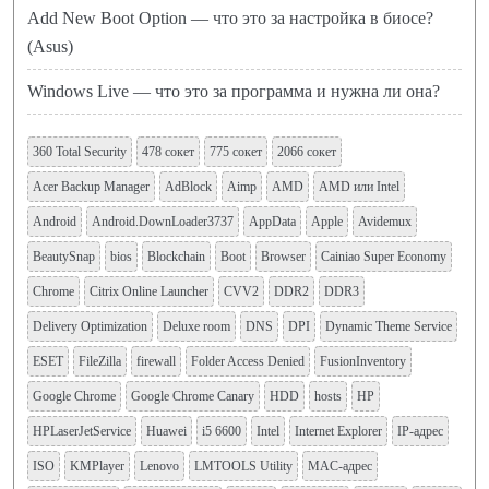
Add New Boot Option — что это за настройка в биосе?
(Asus)
Windows Live — что это за программа и нужна ли она?
360 Total Security
478 сокет
775 сокет
2066 сокет
Acer Backup Manager
AdBlock
Aimp
AMD
AMD или Intel
Android
Android.DownLoader3737
AppData
Apple
Avidemux
BeautySnap
bios
Blockchain
Boot
Browser
Cainiao Super Economy
Chrome
Citrix Online Launcher
CVV2
DDR2
DDR3
Delivery Optimization
Deluxe room
DNS
DPI
Dynamic Theme Service
ESET
FileZilla
firewall
Folder Access Denied
FusionInventory
Google Chrome
Google Chrome Canary
HDD
hosts
HP
HPLaserJetService
Huawei
i5 6600
Intel
Internet Explorer
IP-адрес
ISO
KMPlayer
Lenovo
LMTOOLS Utility
MAC-адрес