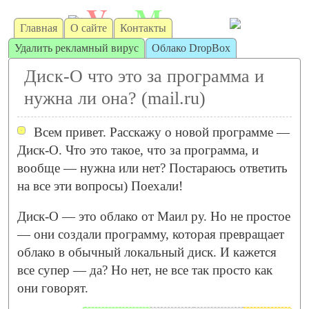
V
M
irt
achine
Главная
О сайте
Контакты
Удалить рекламный вирус
Облако DropBox
Диск-О что это за программа и
нужна ли она? (mail.ru)
Всем привет. Расскажу о новой программе —
Диск-О. Что это такое, что за программа, и
вообще — нужна или нет? Постараюсь ответить
на все эти вопросы) Поехали!
Диск-О — это облако от Маил ру. Но не простое
— они создали программу, которая превращает
облако в обычный локальный диск. И кажется
все супер — да? Но нет, не все так просто как
они говорят.