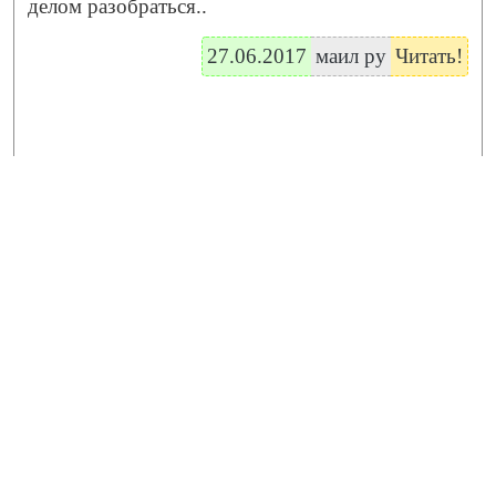
делом разобраться..
27.06.2017
маил ру
Читать!