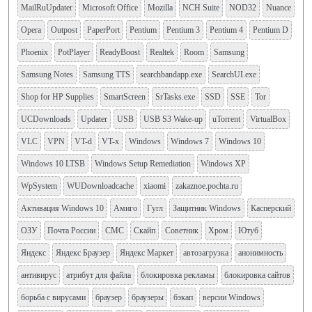
MailRuUpdater
Microsoft Office
Mozilla
NCH Suite
NOD32
Nuance
Opera
Outpost
PaperPort
Pentium
Pentium 3
Pentium 4
Pentium D
Phoenix
PotPlayer
ReadyBoost
Realtek
Room
Samsung
Samsung Notes
Samsung TTS
searchbandapp.exe
SearchUI.exe
Shop for HP Supplies
SmartScreen
SrTasks.exe
SSD
SSE
Tor
UCDownloads
Updater
USB
USB S3 Wake-up
uTorrent
VirtualBox
VLC
VPN
VT-d
VT-x
Windows
Windows 7
Windows 10
Windows 10 LTSB
Windows Setup Remediation
Windows XP
WpSystem
WUDownloadcache
xiaomi
zakaznoe.pochta.ru
Активация Windows 10
Амиго
Гугл
Защитник Windows
Касперский
ОЗУ
Почта России
СМС
Скайп
Советник
Хром
Ютуб
Яндекс
Яндекс Браузер
Яндекс Маркет
автозагрузка
анонимность
антивирус
атрибут для файла
блокировка рекламы
блокировка сайтов
борьба с вирусами
браузер
браузеры
бэкап
версии Windows