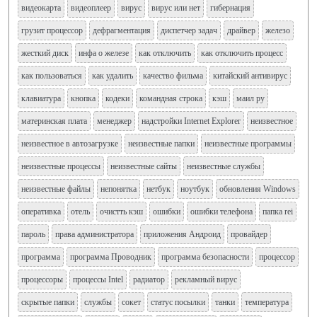
видеокарта
видеоплеер
вирус
вирус или нет
гибернация
грузит процессор
дефрагментация
диспетчер задач
драйвер
железо
жесткий диск
инфа о железе
как отключить
как отключить процесс
как пользоваться
как удалить
качество фильма
китайский антивирус
клавиатура
кнопка
кодеки
командная строка
кэш
маил ру
материнская плата
менеджер
надстройки Internet Explorer
неизвестное
неизвестное в автозагрузке
неизвестные папки
неизвестные программы
неизвестные процессы
неизвестные сайты
неизвестные службы
неизвестные файлы
непонятка
нетбук
ноутбук
обновления Windows
оперативка
отель
очистть кэш
ошибки
ошибки телефона
папка rei
пароль
права администратора
приложения Андроид
провайдер
программа
программа Проводник
программа безопасности
процессор
процессоры
процессы Intel
радиатор
рекламный вирус
скрытые папки
службы
сокет
статус посылки
танки
температура