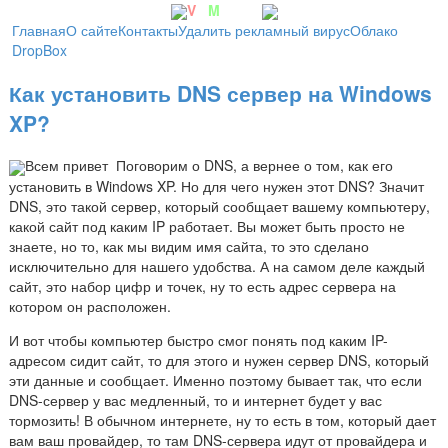
V
irt
M
achine
Главная
О сайте
Контакты
Удалить рекламный вирус
Облако
DropBox
Как установить DNS сервер на Windows
XP?
Всем привет
Поговорим о DNS, а вернее о том, как его
установить в Windows XP. Но для чего нужен этот DNS? Значит
DNS, это такой сервер, который сообщает вашему компьютеру,
какой сайт под каким IP работает. Вы может быть просто не
знаете, но то, как мы видим имя сайта, то это сделано
исключительно для нашего удобства. А на самом деле каждый
сайт, это набор цифр и точек, ну то есть адрес сервера на
котором он расположен.
И вот чтобы компьютер быстро смог понять под каким IP-
адресом сидит сайт, то для этого и нужен сервер DNS, который
эти данные и сообщает. Именно поэтому бывает так, что если
DNS-сервер у вас медленный, то и интернет будет у вас
тормозить! В обычном интернете, ну то есть в том, который дает
вам ваш провайдер, то там DNS-сервера идут от провайдера и