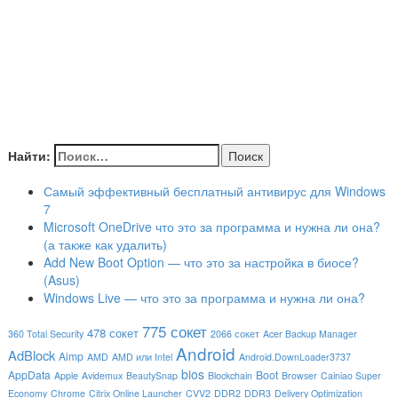
Найти:
Самый эффективный бесплатный антивирус для Windows
7
Microsoft OneDrive что это за программа и нужна ли она?
(а также как удалить)
Add New Boot Option — что это за настройка в биосе?
(Asus)
Windows Live — что это за программа и нужна ли она?
775 сокет
478 сокет
360 Total Security
2066 сокет
Acer Backup Manager
Android
AdBlock
Aimp
AMD
AMD или Intel
Android.DownLoader3737
bios
AppData
Boot
Apple
Avidemux
BeautySnap
Blockchain
Browser
Cainiao Super
Economy
Chrome
Citrix Online Launcher
CVV2
DDR2
DDR3
Delivery Optimization