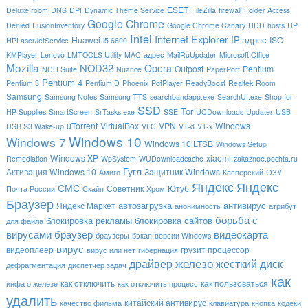
ESET
Deluxe room
DNS
DPI
Dynamic Theme Service
FileZilla
firewall
Folder Access
Google Chrome
Denied
FusionInventory
Google Chrome Canary
HDD
hosts
HP
Intel
Internet Explorer
IP-адрес
Huawei
ISO
HPLaserJetService
i5 6600
KMPlayer
Lenovo
LMTOOLS Utility
MAC-адрес
MailRuUpdater
Microsoft Office
Mozilla
NOD32
Opera
Outpost
Pentium
NCH Suite
Nuance
PaperPort
Pentium 4
Pentium 3
Pentium D
Phoenix
PotPlayer
ReadyBoost
Realtek
Room
Samsung
Samsung Notes
Samsung TTS
searchbandapp.exe
SearchUI.exe
Shop for
SSD
Tor
HP Supplies
SmartScreen
SrTasks.exe
SSE
UCDownloads
Updater
USB
uTorrent
VirtualBox
VPN
Windows
USB S3 Wake-up
VLC
VT-d
VT-x
Windows 10
Windows 7
Windows 10 LTSB
Windows Setup
Windows XP
xiaomi
Remediation
WpSystem
WUDownloadcache
zakaznoe.pochta.ru
Гугл
Активация Windows 10
Защитник Windows
Амиго
Касперский
ОЗУ
Яндекс
Яндекс
СМС
Советник
Ютуб
Почта России
Скайп
Хром
Браузер
автозагрузка
антивирус
Яндекс Маркет
анонимность
атрибут
борьба с
блокировка рекламы
блокировка сайтов
для файла
вирусами
браузер
видеокарта
браузеры
бэкап
версии Windows
вирус
видеоплеер
грузит процессор
вирус или нет
гибернация
драйвер
железо
жесткий диск
дефрагментация
диспетчер задач
как
как отключить
как пользоваться
инфа о железе
как отключить процесс
удалить
китайский антивирус
качество фильма
клавиатура
кнопка
кодеки