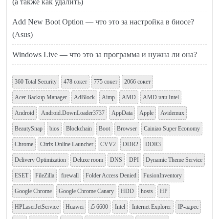
(а также как удалить)
Add New Boot Option — что это за настройка в биосе?
(Asus)
Windows Live — что это за программа и нужна ли она?
360 Total Security
478 сокет
775 сокет
2066 сокет
Acer Backup Manager
AdBlock
Aimp
AMD
AMD или Intel
Android
Android.DownLoader3737
AppData
Apple
Avidemux
BeautySnap
bios
Blockchain
Boot
Browser
Cainiao Super Economy
Chrome
Citrix Online Launcher
CVV2
DDR2
DDR3
Delivery Optimization
Deluxe room
DNS
DPI
Dynamic Theme Service
ESET
FileZilla
firewall
Folder Access Denied
FusionInventory
Google Chrome
Google Chrome Canary
HDD
hosts
HP
HPLaserJetService
Huawei
i5 6600
Intel
Internet Explorer
IP-адрес