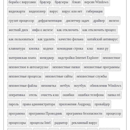
борьба с вирусами
браузер
браузеры
бэкап
версии Windows
видеокарта
видеоплеер
вирус
вирус или нет
гибернация
грузит процессор
дефрагментация
диспетчер задач
драйвер
железо
жесткий диск
инфа о железе
как отключить
как отключить процесс
как пользоваться
как удалить
качество фильма
китайский антивирус
клавиатура
кнопка
кодеки
командная строка
кэш
маил ру
материнская плата
менеджер
надстройки Internet Explorer
неизвестное
неизвестное в автозагрузке
неизвестные папки
неизвестные программы
неизвестные процессы
неизвестные сайты
неизвестные службы
неизвестные файлы
непонятка
нетбук
ноутбук
обновления Windows
оперативка
отель
очистть кэш
ошибки
ошибки телефона
папка rei
пароль
права администратора
приложения Андроид
провайдер
программа
программа Проводник
программа безопасности
процессор
процессоры
процессы Intel
радиатор
рекламный вирус