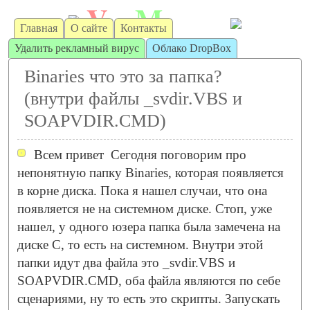
V
M
irt
achine
Главная
О сайте
Контакты
Удалить рекламный вирус
Облако DropBox
Binaries что это за папка?
(внутри файлы _svdir.VBS и
SOAPVDIR.CMD)
Всем привет
Сегодня поговорим про
непонятную папку Binaries, которая появляется
в корне диска. Пока я нашел случаи, что она
появляется не на системном диске. Стоп, уже
нашел, у одного юзера папка была замечена на
диске C, то есть на системном. Внутри этой
папки идут два файла это _svdir.VBS и
SOAPVDIR.CMD, оба файла являются по себе
сценариями, ну то есть это скрипты. Запускать