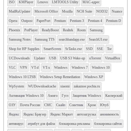
ISO
KMPlayer
Lenovo
LMTOOLS Utility
MAC-адрес
MailRuUpdater
Microsoft Office
Mozilla
NCH Suite
NOD32
Nuance
Opera
Outpost
PaperPort
Pentium
Pentium 3
Pentium 4
Pentium D
Phoenix
PotPlayer
ReadyBoost
Realtek
Room
Samsung
Samsung Notes
Samsung TTS
searchbandapp.exe
SearchUI.exe
Shop for HP Supplies
SmartScreen
SrTasks.exe
SSD
SSE
Tor
UCDownloads
Updater
USB
USB S3 Wake-up
uTorrent
VirtualBox
VLC
VPN
VT-d
VT-x
Windows
Windows 7
Windows 10
Windows 10 LTSB
Windows Setup Remediation
Windows XP
WpSystem
WUDownloadcache
xiaomi
zakaznoe.pochta.ru
Активация Windows 10
Амиго
Гугл
Защитник Windows
Касперский
ОЗУ
Почта России
СМС
Скайп
Советник
Хром
Ютуб
Яндекс
Яндекс Браузер
Яндекс Маркет
автозагрузка
анонимность
антивирус
атрибут для файла
блокировка рекламы
блокировка сайтов