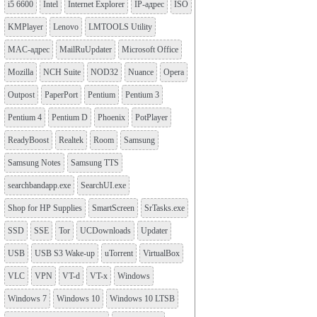
i5 6600
Intel
Internet Explorer
IP-адрес
ISO
KMPlayer
Lenovo
LMTOOLS Utility
MAC-адрес
MailRuUpdater
Microsoft Office
Mozilla
NCH Suite
NOD32
Nuance
Opera
Outpost
PaperPort
Pentium
Pentium 3
Pentium 4
Pentium D
Phoenix
PotPlayer
ReadyBoost
Realtek
Room
Samsung
Samsung Notes
Samsung TTS
searchbandapp.exe
SearchUI.exe
Shop for HP Supplies
SmartScreen
SrTasks.exe
SSD
SSE
Tor
UCDownloads
Updater
USB
USB S3 Wake-up
uTorrent
VirtualBox
VLC
VPN
VT-d
VT-x
Windows
Windows 7
Windows 10
Windows 10 LTSB