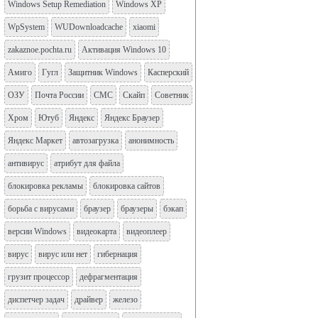
Windows Setup Remediation
Windows XP
WpSystem
WUDownloadcache
xiaomi
zakaznoe.pochta.ru
Активация Windows 10
Амиго
Гугл
Защитник Windows
Касперский
ОЗУ
Почта России
СМС
Скайп
Советник
Хром
Ютуб
Яндекс
Яндекс Браузер
Яндекс Маркет
автозагрузка
анонимность
антивирус
атрибут для файла
блокировка рекламы
блокировка сайтов
борьба с вирусами
браузер
браузеры
бэкап
версии Windows
видеокарта
видеоплеер
вирус
вирус или нет
гибернация
грузит процессор
дефрагментация
диспетчер задач
драйвер
железо