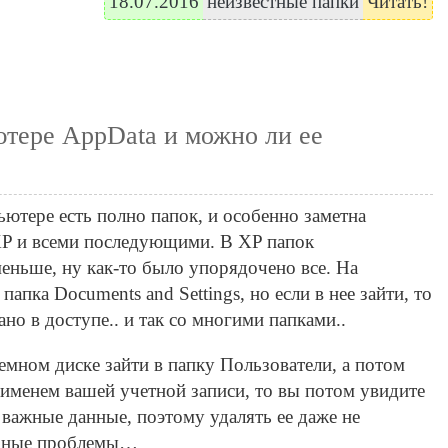
18.07.2016
неизвестные папки
Читать!
ютере AppData и можно ли ее
ьютере есть полно папок, и особенно заметна
P и всеми последующими. В XP папок
еньше, ну как-то было упорядочено все. На
папка Documents and Settings, но если в нее зайти, то
но в доступе.. и так со многими папками..
темном диске зайти в папку Пользователи, а потом
я именем вашей учетной записи, то вы потом увидите
 важные данные, поэтому удалять ее даже не
ьезные проблемы…