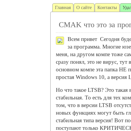
Главная
О сайте
Контакты
Уда
CMAK что это за прог
Всем привет
Сегодня буде
за программа. Многие юзер
меня, на другом компе тоже са
сразу понял, это не вирус, тут
основном компе эта папка НЕ п
простая Windows 10, а версия 
Но что такое LTSB? Это такая 
стабильная. То есть для тех ко
том, что в версии LTSB отсутс
новых функциях могут быть глю
стабильная типа версия! Вот п
поступают только КРИТИЧЕСК