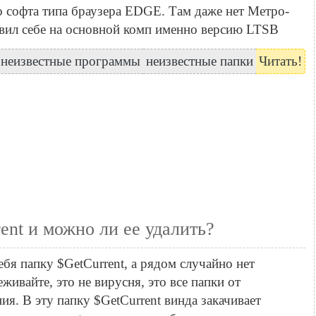
о софта типа браузера EDGE. Там даже нет Метро-
тавил себе на основной комп именно версию LTSB
неизвестные программы
неизвестные папки
Читать!
ent и можно ли ее удалить?
ебя папку $GetCurrent, а рядом случайно нет
айте, это не вирусня, это все папки от
ия. В эту папку $GetCurrent винда закачивает