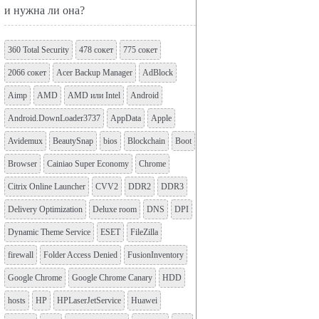
и нужна ли она?
360 Total Security
478 сокет
775 сокет
2066 сокет
Acer Backup Manager
AdBlock
Aimp
AMD
AMD или Intel
Android
Android.DownLoader3737
AppData
Apple
Avidemux
BeautySnap
bios
Blockchain
Boot
Browser
Cainiao Super Economy
Chrome
Citrix Online Launcher
CVV2
DDR2
DDR3
Delivery Optimization
Deluxe room
DNS
DPI
Dynamic Theme Service
ESET
FileZilla
firewall
Folder Access Denied
FusionInventory
Google Chrome
Google Chrome Canary
HDD
hosts
HP
HPLaserJetService
Huawei