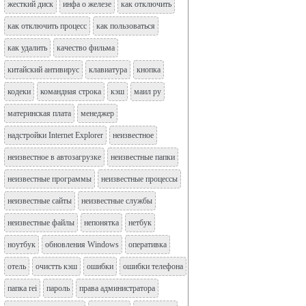
жесткий диск
инфа о железе
как отключить
как отключить процесс
как пользоваться
как удалить
качество фильма
китайский антивирус
клавиатура
кнопка
кодеки
командная строка
кэш
маил ру
материнская плата
менеджер
надстройки Internet Explorer
неизвестное
неизвестное в автозагрузке
неизвестные папки
неизвестные программы
неизвестные процессы
неизвестные сайты
неизвестные службы
неизвестные файлы
непонятка
нетбук
ноутбук
обновления Windows
оперативка
отель
очистть кэш
ошибки
ошибки телефона
папка rei
пароль
права администратора