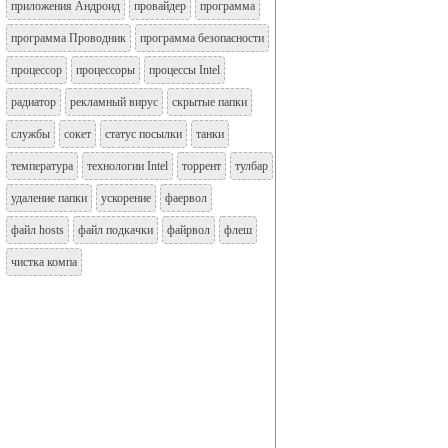
приложения Андроид
провайдер
программа
программа Проводник
программа безопасности
процессор
процессоры
процессы Intel
радиатор
рекламный вирус
скрытые папки
службы
сокет
статус посылки
танки
температура
технологии Intel
торрент
тулбар
удаление папки
ускорение
фаервол
файл hosts
файл подкачки
файрвол
флеш
чистка компа