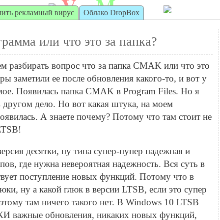
V
M
irt
achine
лить рекламный вирус
Облако DropBox
рамма или что это за папка?
м разбирать вопрос что за папка CMAK или что это
ы заметили ее после обновления какого-то, и вот у
мое. Появилась папка CMAK в Program Files. Но я
 в другом дело. Но вот какая штука, на моем
оявилась. А знаете почему? Потому что там стоит не
LTSB!
версия десятки, ну типа супер-пупер надежная и
мпов, где нужна невероятная надежность. Вся суть в
твует поступление новых функций. Потому что в
ки, ну а какой глюк в версии LTSB, если это супер
оэтому там ничего такого нет. В Windows 10 LTSB
И важные обновления, никаких новых функций,