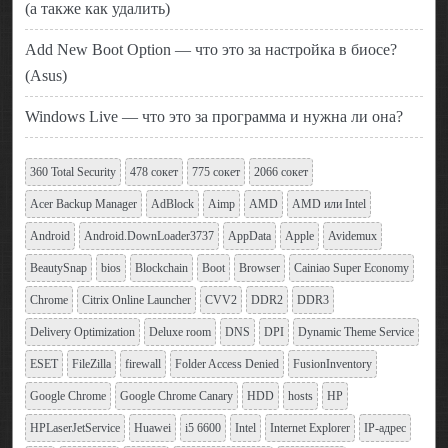
(а также как удалить)
Add New Boot Option — что это за настройка в биосе?
(Asus)
Windows Live — что это за программа и нужна ли она?
360 Total Security
478 сокет
775 сокет
2066 сокет
Acer Backup Manager
AdBlock
Aimp
AMD
AMD или Intel
Android
Android.DownLoader3737
AppData
Apple
Avidemux
BeautySnap
bios
Blockchain
Boot
Browser
Cainiao Super Economy
Chrome
Citrix Online Launcher
CVV2
DDR2
DDR3
Delivery Optimization
Deluxe room
DNS
DPI
Dynamic Theme Service
ESET
FileZilla
firewall
Folder Access Denied
FusionInventory
Google Chrome
Google Chrome Canary
HDD
hosts
HP
HPLaserJetService
Huawei
i5 6600
Intel
Internet Explorer
IP-адрес