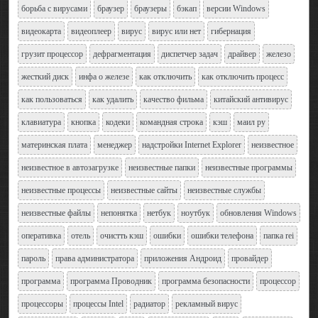
борьба с вирусами
браузер
браузеры
бэкап
версии Windows
видеокарта
видеоплеер
вирус
вирус или нет
гибернация
грузит процессор
дефрагментация
диспетчер задач
драйвер
железо
жесткий диск
инфа о железе
как отключить
как отключить процесс
как пользоваться
как удалить
качество фильма
китайский антивирус
клавиатура
кнопка
кодеки
командная строка
кэш
маил ру
материнская плата
менеджер
надстройки Internet Explorer
неизвестное
неизвестное в автозагрузке
неизвестные папки
неизвестные программы
неизвестные процессы
неизвестные сайты
неизвестные службы
неизвестные файлы
непонятка
нетбук
ноутбук
обновления Windows
оперативка
отель
очистть кэш
ошибки
ошибки телефона
папка rei
пароль
права администратора
приложения Андроид
провайдер
программа
программа Проводник
программа безопасности
процессор
процессоры
процессы Intel
радиатор
рекламный вирус