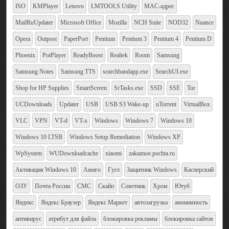
ISO
KMPlayer
Lenovo
LMTOOLS Utility
MAC-адрес
MailRuUpdater
Microsoft Office
Mozilla
NCH Suite
NOD32
Nuance
Opera
Outpost
PaperPort
Pentium
Pentium 3
Pentium 4
Pentium D
Phoenix
PotPlayer
ReadyBoost
Realtek
Room
Samsung
Samsung Notes
Samsung TTS
searchbandapp.exe
SearchUI.exe
Shop for HP Supplies
SmartScreen
SrTasks.exe
SSD
SSE
Tor
UCDownloads
Updater
USB
USB S3 Wake-up
uTorrent
VirtualBox
VLC
VPN
VT-d
VT-x
Windows
Windows 7
Windows 10
Windows 10 LTSB
Windows Setup Remediation
Windows XP
WpSystem
WUDownloadcache
xiaomi
zakaznoe.pochta.ru
Активация Windows 10
Амиго
Гугл
Защитник Windows
Касперский
ОЗУ
Почта России
СМС
Скайп
Советник
Хром
Ютуб
Яндекс
Яндекс Браузер
Яндекс Маркет
автозагрузка
анонимность
антивирус
атрибут для файла
блокировка рекламы
блокировка сайтов