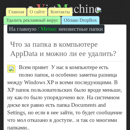
V
M
irt
achine
Главная
О сайте
Контакты
Удалить рекламный вирус
Облако DropBox
На главную
/ Метки:
неизвестные папки
Что за папка в компьютере
AppData и можно ли ее удалить?
Всем привет
У нас в компьютере есть
полно папок, и особенно заметна разница
между Windows XP и всеми последующими. В
XP папок пользовательских было вроде меньше,
ну как-то было упорядочено все. На системном
диске все равно есть папка Documents and
Settings, но если в нее зайти, то будет сообщение
что мол отказано в доступе.. и так со многими
папками..