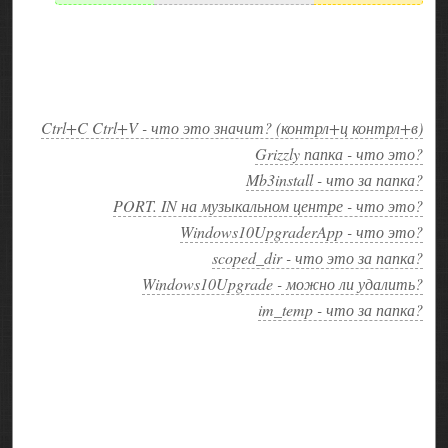
Ctrl+C Ctrl+V - что это значит? (контрл+ц контрл+в)
Grizzly папка - что это?
Mb3install - что за папка?
PORT. IN на музыкальном центре - что это?
Windows10UpgraderApp - что это?
scoped_dir - что это за папка?
Windows10Upgrade - можно ли удалить?
im_temp - что за папка?