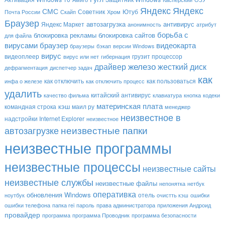
Яндекс
Яндекс
СМС
Советник
Ютуб
Почта России
Скайп
Хром
Браузер
автозагрузка
антивирус
Яндекс Маркет
анонимность
атрибут
борьба с
блокировка рекламы
блокировка сайтов
для файла
вирусами
браузер
видеокарта
браузеры
бэкап
версии Windows
вирус
видеоплеер
грузит процессор
вирус или нет
гибернация
драйвер
железо
жесткий диск
дефрагментация
диспетчер задач
как
как отключить
как пользоваться
инфа о железе
как отключить процесс
удалить
китайский антивирус
качество фильма
клавиатура
кнопка
кодеки
материнская плата
кэш
командная строка
маил ру
менеджер
неизвестное в
надстройки Internet Explorer
неизвестное
неизвестные папки
автозагрузке
неизвестные программы
неизвестные процессы
неизвестные сайты
неизвестные службы
неизвестные файлы
непонятка
нетбук
оперативка
обновления Windows
отель
ноутбук
очистть кэш
ошибки
ошибки телефона
папка rei
пароль
права администратора
приложения Андроид
провайдер
программа
программа Проводник
программа безопасности