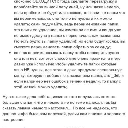
спокойно ОБХОДИТСЯ; тогда сделайте перезагрузку и
поработайте за виндой пару дней, ну или даже неделю,
если проблем не будет или косяков, то значит те папки что
вы переименовали, они точно не нужны и их можно
удалить; сами подумайте, ведь переименование папки,
это почти ее удаление, вы изменили ее имя и винда уже
не имеет доступа к папке с первоначальным названием
(то есть будто вы папку удалили); но если будут косяки, вы
сможете переименовать папки обратно за секунду;
вот так переименовывать папку чтобы проверить нужна
она или нет, вот этот способ мне очень нравится и я его
давно уже использую чтобы удалить те папки которые
явно НЕ нужны; для этого я даже придумал специальную
метку, которую я добавляю к названием папок, это _del, и
если например нет ошибок в течении недели, то папку с
этой меткой можно удалить;
Ну вот такие дела ребята, извините что получилась немного
большая статья и что я немного не по теме написал, так бы
сказать левака немного настрочил… Но все же надеюсь, что
данная инфа была вам полезной, удачи вам в жизни и хорошего
настроения