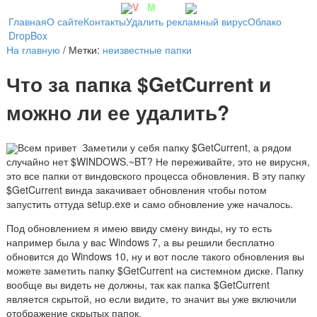
V
irt
M
achine
Главная
О сайте
Контакты
Удалить рекламный вирус
Облако
DropBox
На главную
/ Метки:
неизвестные папки
Что за папка $GetCurrent и
можно ли ее удалить?
Всем привет
Заметили у себя папку $GetCurrent, а рядом
случайно нет $WINDOWS.~BT? Не переживайте, это не вирусня,
это все папки от виндовского процесса обновления. В эту папку
$GetCurrent винда закачивает обновления чтобы потом
запустить оттуда setup.exe и само обновление уже началось.
Под обновлением я имею ввиду смену винды, ну то есть
например была у вас Windows 7, а вы решили бесплатно
обновится до Windows 10, ну и вот после такого обновления вы
можете заметить папку $GetCurrent на системном диске. Папку
вообще вы видеть не должны, так как папка $GetCurrent
является скрытой, но если видите, то значит вы уже включили
отображение скрытых папок.