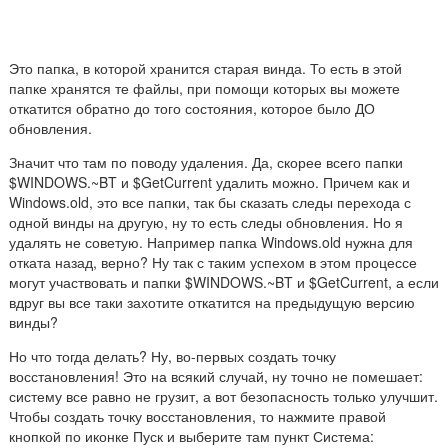
Это папка, в которой хранится старая винда. То есть в этой
папке хранятся те файлы, при помощи которых вы можете
откатится обратно до того состояния, которое было ДО
обновления.
Значит что там по поводу удаления. Да, скорее всего папки
$WINDOWS.~BT и $GetCurrent удалить можно. Причем как и
Windows.old, это все папки, так бы сказать следы перехода с
одной винды на другую, ну то есть следы обновления. Но я
удалять не советую. Например папка Windows.old нужна для
отката назад, верно? Ну так с таким успехом в этом процессе
могут участвовать и папки $WINDOWS.~BT и $GetCurrent, а если
вдруг вы все таки захотите откатится на предыдущую версию
винды?
Но что тогда делать? Ну, во-первых создать точку
восстановления! Это на всякий случай, ну точно не помешает:
систему все равно не грузит, а вот безопасность только улучшит.
Чтобы создать точку восстановления, то нажмите правой
кнопкой по иконке Пуск и выберите там пункт Система: