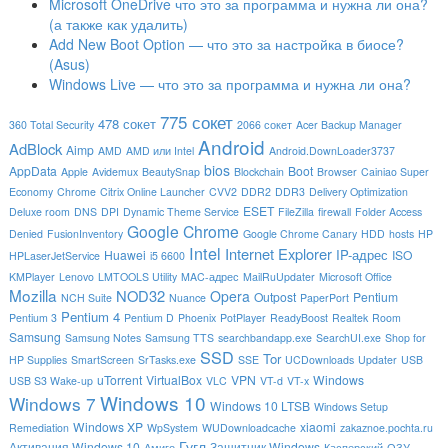
Microsoft OneDrive что это за программа и нужна ли она?
(а также как удалить)
Add New Boot Option — что это за настройка в биосе?
(Asus)
Windows Live — что это за программа и нужна ли она?
775 сокет
478 сокет
360 Total Security
2066 сокет
Acer Backup Manager
Android
AdBlock
Aimp
AMD
AMD или Intel
Android.DownLoader3737
bios
AppData
Boot
Apple
Avidemux
BeautySnap
Blockchain
Browser
Cainiao Super
Economy
Chrome
Citrix Online Launcher
CVV2
DDR2
DDR3
Delivery Optimization
ESET
Deluxe room
DNS
DPI
Dynamic Theme Service
FileZilla
firewall
Folder Access
Google Chrome
Denied
FusionInventory
Google Chrome Canary
HDD
hosts
HP
Intel
Internet Explorer
IP-адрес
Huawei
ISO
HPLaserJetService
i5 6600
KMPlayer
Lenovo
LMTOOLS Utility
MAC-адрес
MailRuUpdater
Microsoft Office
Mozilla
NOD32
Opera
Outpost
Pentium
NCH Suite
Nuance
PaperPort
Pentium 4
Pentium 3
Pentium D
Phoenix
PotPlayer
ReadyBoost
Realtek
Room
Samsung
Samsung Notes
Samsung TTS
searchbandapp.exe
SearchUI.exe
Shop for
SSD
Tor
HP Supplies
SmartScreen
SrTasks.exe
SSE
UCDownloads
Updater
USB
uTorrent
VirtualBox
VPN
Windows
USB S3 Wake-up
VLC
VT-d
VT-x
Windows 10
Windows 7
Windows 10 LTSB
Windows Setup
Windows XP
xiaomi
Remediation
WpSystem
WUDownloadcache
zakaznoe.pochta.ru
Гугл
Активация Windows 10
Защитник Windows
Амиго
Касперский
ОЗУ