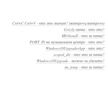
Ctrl+C Ctrl+V - что это значит? (контрл+ц контрл+в)
Grizzly папка - что это?
Mb3install - что за папка?
PORT. IN на музыкальном центре - что это?
Windows10UpgraderApp - что это?
scoped_dir - что это за папка?
Windows10Upgrade - можно ли удалить?
im_temp - что за папка?