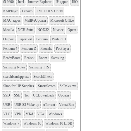
i5 6600
Intel
Internet Explorer
IP-адрес
ISO
KMPlayer
Lenovo
LMTOOLS Utility
MAC-адрес
MailRuUpdater
Microsoft Office
Mozilla
NCH Suite
NOD32
Nuance
Opera
Outpost
PaperPort
Pentium
Pentium 3
Pentium 4
Pentium D
Phoenix
PotPlayer
ReadyBoost
Realtek
Room
Samsung
Samsung Notes
Samsung TTS
searchbandapp.exe
SearchUI.exe
Shop for HP Supplies
SmartScreen
SrTasks.exe
SSD
SSE
Tor
UCDownloads
Updater
USB
USB S3 Wake-up
uTorrent
VirtualBox
VLC
VPN
VT-d
VT-x
Windows
Windows 7
Windows 10
Windows 10 LTSB