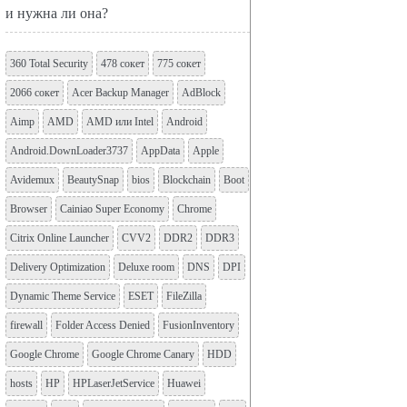
и нужна ли она?
360 Total Security
478 сокет
775 сокет
2066 сокет
Acer Backup Manager
AdBlock
Aimp
AMD
AMD или Intel
Android
Android.DownLoader3737
AppData
Apple
Avidemux
BeautySnap
bios
Blockchain
Boot
Browser
Cainiao Super Economy
Chrome
Citrix Online Launcher
CVV2
DDR2
DDR3
Delivery Optimization
Deluxe room
DNS
DPI
Dynamic Theme Service
ESET
FileZilla
firewall
Folder Access Denied
FusionInventory
Google Chrome
Google Chrome Canary
HDD
hosts
HP
HPLaserJetService
Huawei