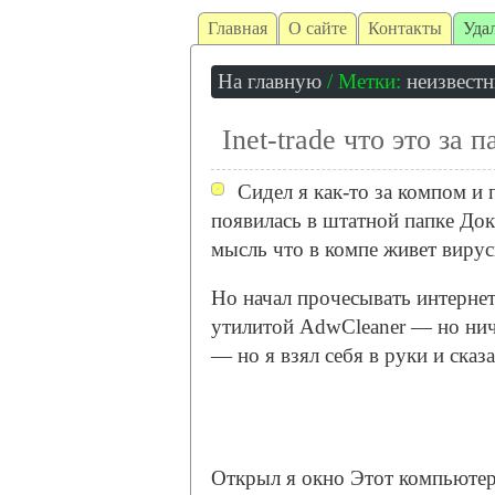
Главная
О сайте
Контакты
Уда
На главную
/ Метки:
неизвест
Inet-trade что это за 
Сидел я как-то за компом и п
появилась в штатной папке Док
мысль что в компе живет вирус
Но начал прочесывать интернет
утилитой AdwCleaner — но нич
— но я взял себя в руки и сказ
Открыл я окно Этот компьютер,