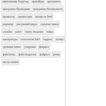
приложения Андроид
провайдер
программа
программа Проводник
программа безопасности
процессор
процессоры
процессы Intel
радиатор
рекламный вирус
скрытые папки
службы
сокет
статус посылки
танки
температура
технологии Intel
торрент
тулбар
удаление папки
ускорение
фаервол
файл hosts
файл подкачки
файрвол
флеш
чистка компа