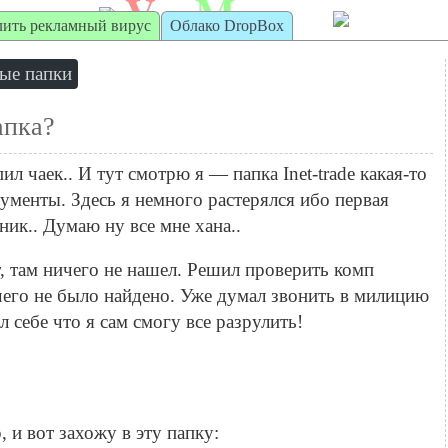
V
M
irt
achine
лить рекламный вирус
Облако DropBox
ные папки
папка?
ил чаек.. И тут смотрю я — папка Inet-trade какая-то
ументы. Здесь я немного растерялся ибо первая
ник.. Думаю ну все мне хана..
, там ничего не нашел. Решил проверить комп
его не было найдено. Уже думал звонить в милицию
ал себе что я сам смогу все разрулить!
 и вот захожу в эту папку: