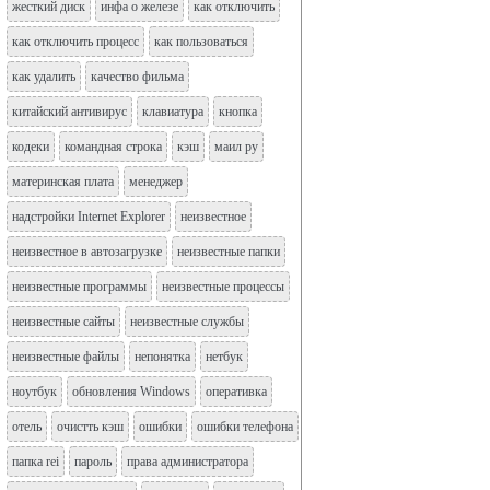
жесткий диск
инфа о железе
как отключить
как отключить процесс
как пользоваться
как удалить
качество фильма
китайский антивирус
клавиатура
кнопка
кодеки
командная строка
кэш
маил ру
материнская плата
менеджер
надстройки Internet Explorer
неизвестное
неизвестное в автозагрузке
неизвестные папки
неизвестные программы
неизвестные процессы
неизвестные сайты
неизвестные службы
неизвестные файлы
непонятка
нетбук
ноутбук
обновления Windows
оперативка
отель
очистть кэш
ошибки
ошибки телефона
папка rei
пароль
права администратора