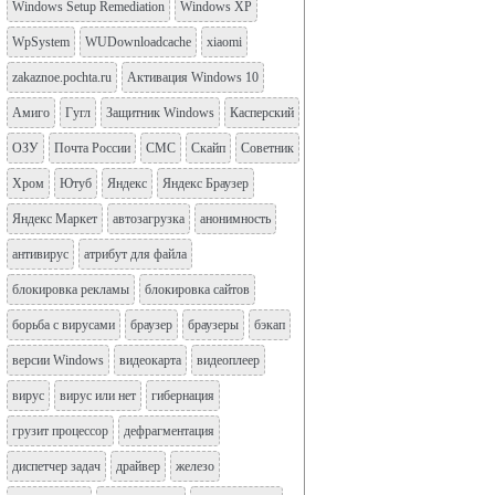
Windows Setup Remediation
Windows XP
WpSystem
WUDownloadcache
xiaomi
zakaznoe.pochta.ru
Активация Windows 10
Амиго
Гугл
Защитник Windows
Касперский
ОЗУ
Почта России
СМС
Скайп
Советник
Хром
Ютуб
Яндекс
Яндекс Браузер
Яндекс Маркет
автозагрузка
анонимность
антивирус
атрибут для файла
блокировка рекламы
блокировка сайтов
борьба с вирусами
браузер
браузеры
бэкап
версии Windows
видеокарта
видеоплеер
вирус
вирус или нет
гибернация
грузит процессор
дефрагментация
диспетчер задач
драйвер
железо