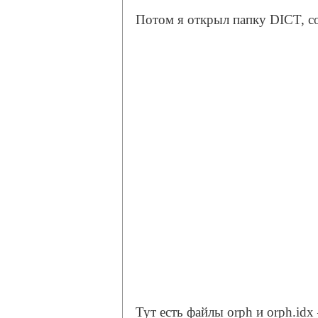
Потом я открыл папку DICT, с
Тут есть файлы orph и orph.idx