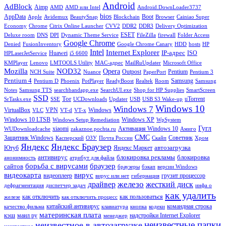
Android
AdBlock
Aimp
AMD
AMD или Intel
Android.DownLoader3737
bios
AppData
Boot
Apple
Avidemux
BeautySnap
Blockchain
Browser
Cainiao Super
Economy
Chrome
Citrix Online Launcher
CVV2
DDR2
DDR3
Delivery Optimization
ESET
Deluxe room
DNS
DPI
Dynamic Theme Service
FileZilla
firewall
Folder Access
Google Chrome
Denied
FusionInventory
Google Chrome Canary
HDD
hosts
HP
Intel
Internet Explorer
IP-адрес
Huawei
ISO
HPLaserJetService
i5 6600
KMPlayer
Lenovo
LMTOOLS Utility
MAC-адрес
MailRuUpdater
Microsoft Office
Mozilla
NOD32
Opera
Outpost
Pentium
NCH Suite
Nuance
PaperPort
Pentium 3
Pentium 4
Samsung
Pentium D
Phoenix
PotPlayer
ReadyBoost
Realtek
Room
Samsung
Notes
Samsung TTS
searchbandapp.exe
SearchUI.exe
Shop for HP Supplies
SmartScreen
SSD
Tor
uTorrent
SrTasks.exe
SSE
UCDownloads
Updater
USB
USB S3 Wake-up
Windows 10
Windows 7
VirtualBox
VPN
Windows
VLC
VT-d
VT-x
Windows 10 LTSB
Windows XP
Windows Setup Remediation
WpSystem
Гугл
xiaomi
Активация Windows 10
WUDownloadcache
zakaznoe.pochta.ru
Амиго
СМС
Защитник Windows
Советник
Касперский
ОЗУ
Почта России
Скайп
Хром
Яндекс
Яндекс Браузер
автозагрузка
Ютуб
Яндекс Маркет
антивирус
блокировка рекламы
блокировка
анонимность
атрибут для файла
борьба с вирусами
браузер
сайтов
браузеры
бэкап
версии Windows
вирус
видеокарта
видеоплеер
грузит процессор
вирус или нет
гибернация
железо
драйвер
жесткий диск
дефрагментация
диспетчер задач
инфа о
как удалить
как отключить
как пользоваться
железе
как отключить процесс
китайский антивирус
командная строка
качество фильма
клавиатура
кнопка
кодеки
материнская плата
кэш
маил ру
надстройки Internet Explorer
менеджер
неизвестные папки
неизвестное в автозагрузке