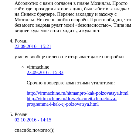
Абсолютно с вами согласен в плане Мозиллы. Просто
сайт, где проходил авторизацию, был забит в закладках
на Яндекс браузере. Перенес закладку и захожу с
Мозиллы. Не очень шибко огорчён. Просто обидно, что
без моего ведома рулят моей «безопасностью». Типа им
виднее куда мне стоит ходить, а куда нет.
Роман
23.09.2016 - 15:21
у меня вообще ничего не открывает даже настройки
virtmachine
23.09.2016 - 15:33
Срочно проверьте комп этими утилитами:
http://virtmachine.ru/hitmanpro-kak-polzovatsya.html
http://virtmachine.ru/dr-web-cureit-chto-eto-za-
programma-i-kak-ej-polzovatsya.html
Роман
02.10.2016 - 14:15
спасибо,помогло)))