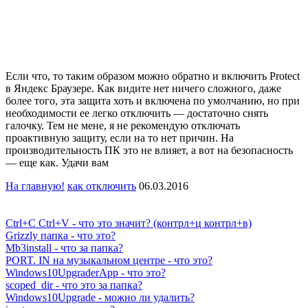
Если что, то таким образом можно обратно и включить Protect
в Яндекс Браузере. Как видите нет ничего сложного, даже
более того, эта защита хоть и включена по умолчанию, но при
необходимости ее легко отключить — достаточно снять
галочку. Тем не мене, я не рекомендую отключать
проактивную защиту, если на то нет причин. На
производительность ПК это не влияет, а вот на безопасность
— еще как. Удачи вам
На главную!
как отключить
06.03.2016
Ctrl+C Ctrl+V - что это значит? (контрл+ц контрл+в)
Grizzly папка - что это?
Mb3install - что за папка?
PORT. IN на музыкальном центре - что это?
Windows10UpgraderApp - что это?
scoped_dir - что это за папка?
Windows10Upgrade - можно ли удалить?