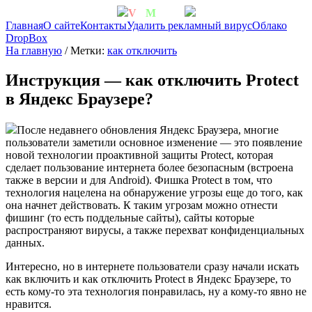
V
irt
M
achine
Главная
О сайте
Контакты
Удалить рекламный вирус
Облако
DropBox
На главную
/ Метки:
как отключить
Инструкция — как отключить Protect
в Яндекс Браузере?
После недавнего обновления Яндекс Браузера, многие
пользователи заметили основное изменение — это появление
новой технологии проактивной защиты Protect, которая
сделает пользование интернета более безопасным (встроена
также в версии и для Android). Фишка Protect в том, что
технология нацелена на обнаружение угрозы еще до того, как
она начнет действовать. К таким угрозам можно отнести
фишинг (то есть поддельные сайты), сайты которые
распространяют вирусы, а также перехват конфиденциальных
данных.
Интересно, но в интернете пользователи сразу начали искать
как включить и как отключить Protect в Яндекс Браузере, то
есть кому-то эта технология понравилась, ну а кому-то явно не
нравится.