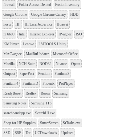
firewall
Folder Access Denied
FusionInventory
Google Chrome
Google Chrome Canary
HDD
hosts
HP
HPLaserJetService
Huawei
i5 6600
Intel
Internet Explorer
IP-адрес
ISO
KMPlayer
Lenovo
LMTOOLS Utility
MAC-адрес
MailRuUpdater
Microsoft Office
Mozilla
NCH Suite
NOD32
Nuance
Opera
Outpost
PaperPort
Pentium
Pentium 3
Pentium 4
Pentium D
Phoenix
PotPlayer
ReadyBoost
Realtek
Room
Samsung
Samsung Notes
Samsung TTS
searchbandapp.exe
SearchUI.exe
Shop for HP Supplies
SmartScreen
SrTasks.exe
SSD
SSE
Tor
UCDownloads
Updater