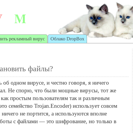
V
M
irt
achine
лить рекламный вирус
Облако DropBox
становить файлы?
ь об одном вирусе, и честно говоря, я ничего
чал. Не спорю, что были мощные вирусы, тот же
 как простым пользователям так и различным
это семейство Trojan.Encoder) использует совсем
ы ничего не портится, а используются вполне
боты с файлами — это шифрование, но только в