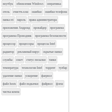
ноутбук
обновления Windows
оперативка
отель
очистть кэш
ошибки
ошибки телефона
папка rei
пароль
права администратора
приложения Андроид
провайдер
программа
программа Проводник
программа безопасности
процессор
процессоры
процессы Intel
радиатор
рекламный вирус
скрытые папки
службы
сокет
статус посылки
танки
температура
технологии Intel
торрент
тулбар
удаление папки
ускорение
фаервол
файл hosts
файл подкачки
файрвол
флеш
чистка компа