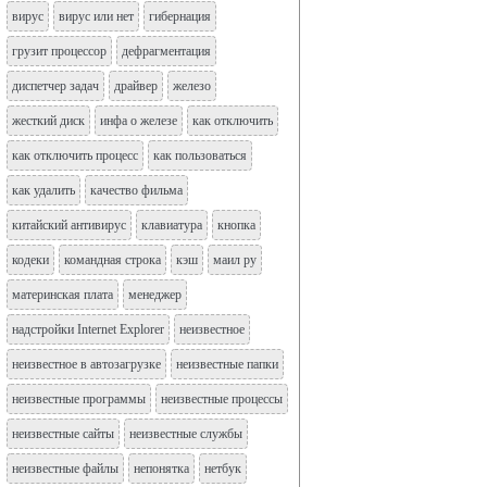
вирус
вирус или нет
гибернация
грузит процессор
дефрагментация
диспетчер задач
драйвер
железо
жесткий диск
инфа о железе
как отключить
как отключить процесс
как пользоваться
как удалить
качество фильма
китайский антивирус
клавиатура
кнопка
кодеки
командная строка
кэш
маил ру
материнская плата
менеджер
надстройки Internet Explorer
неизвестное
неизвестное в автозагрузке
неизвестные папки
неизвестные программы
неизвестные процессы
неизвестные сайты
неизвестные службы
неизвестные файлы
непонятка
нетбук