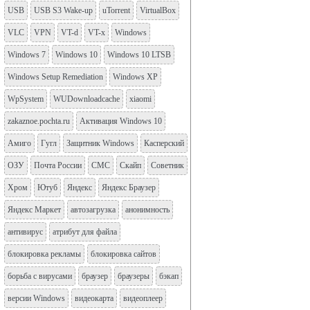
USB
USB S3 Wake-up
uTorrent
VirtualBox
VLC
VPN
VT-d
VT-x
Windows
Windows 7
Windows 10
Windows 10 LTSB
Windows Setup Remediation
Windows XP
WpSystem
WUDownloadcache
xiaomi
zakaznoe.pochta.ru
Активация Windows 10
Амиго
Гугл
Защитник Windows
Касперский
ОЗУ
Почта России
СМС
Скайп
Советник
Хром
Ютуб
Яндекс
Яндекс Браузер
Яндекс Маркет
автозагрузка
анонимность
антивирус
атрибут для файла
блокировка рекламы
блокировка сайтов
борьба с вирусами
браузер
браузеры
бэкап
версии Windows
видеокарта
видеоплеер