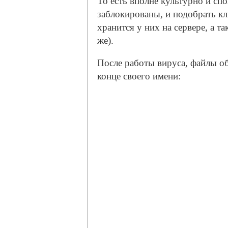
То есть вполне культурно и сп
заблокированы, и подобрать кл
хранится у них на сервере, а та
же).
После работы вируса, файлы обз
конце своего имени: