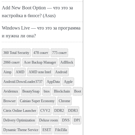
Add New Boot Option — что это за
настройка в биосе? (Asus)
Windows Live — что это за программа
и нужна ли она?
360 Total Security
478 сокет
775 сокет
2066 сокет
Acer Backup Manager
AdBlock
Aimp
AMD
AMD или Intel
Android
Android.DownLoader3737
AppData
Apple
Avidemux
BeautySnap
bios
Blockchain
Boot
Browser
Cainiao Super Economy
Chrome
Citrix Online Launcher
CVV2
DDR2
DDR3
Delivery Optimization
Deluxe room
DNS
DPI
Dynamic Theme Service
ESET
FileZilla