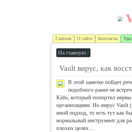
Главная
О сайте
Контакты
Уда
На главную
/
Vault вирус, как вос
В этой заметке пойдет реч
подобного ранее не встре
Kido, который попортил нервы
организациям. Но вирус Vault (
иной подход, то есть тут как б
нормальный инструмент для ра
плохих целях…