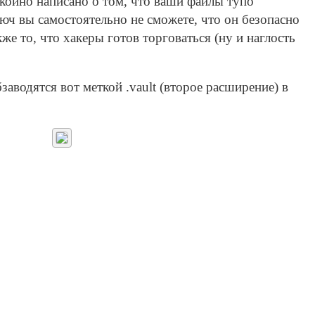
окойно написано о том, что ваши файлы тупо
юч вы самостоятельно не сможете, что он безопасно
кже то, что хакеры готов торговаться (ну и наглость
аводятся вот меткой .vault (второе расширение) в