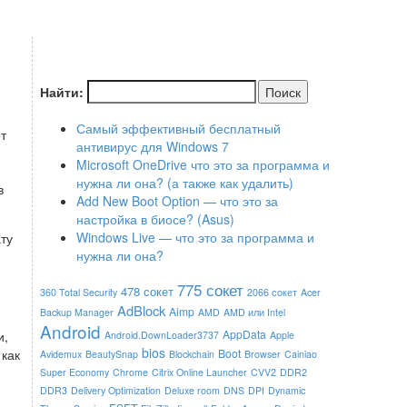
Найти:
Самый эффективный бесплатный
т
антивирус для Windows 7
Microsoft OneDrive что это за программа и
нужна ли она? (а также как удалить)
в
Add New Boot Option — что это за
настройка в биосе? (Asus)
Windows Live — что это за программа и
ту
нужна ли она?
775 сокет
478 сокет
360 Total Security
2066 сокет
Acer
AdBlock
Aimp
Backup Manager
AMD
AMD или Intel
Android
AppData
и,
Android.DownLoader3737
Apple
bios
Boot
 как
Avidemux
BeautySnap
Blockchain
Browser
Cainiao
Super Economy
Chrome
Citrix Online Launcher
CVV2
DDR2
DDR3
Delivery Optimization
Deluxe room
DNS
DPI
Dynamic