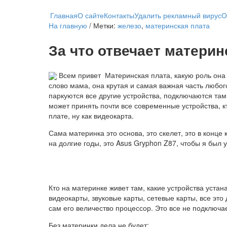
Главная
О сайте
Контакты
Удалить рекламный вирус
О
На главную
/ Метки:
железо
,
материнская плата
За что отвечает матери
Всем привет
Материнская плата, какую роль она в
слово мама, она крутая и самая важная часть любог
паркуются все другие устройства, подключаются там
может принять почти все современные устройства, кт
плате, ну как видеокарта.
Сама материнка это основа, это скелет, это в конц
на долгие годы, это Asus Gryphon Z87, чтобы я был
Кто на материнке живет там, какие устройства устан
видеокарты, звуковые карты, сетевые карты, все это
сам его величество процессор. Это все не подключае
Без материнки дела не будет: