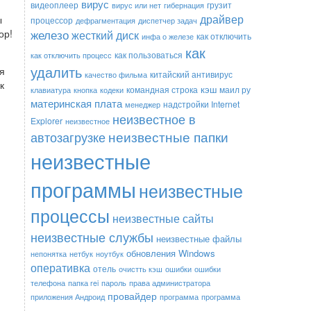
вирус
видеоплеер
грузит
вирус или нет
гибернация
драйвер
ы
процессор
дефрагментация
диспетчер задач
железо
ор!
жесткий диск
как отключить
инфа о железе
как
как пользоваться
как отключить процесс
удалить
ся
китайский антивирус
качество фильма
к
кэш
командная строка
маил ру
клавиатура
кнопка
кодеки
материнская плата
надстройки Internet
менеджер
неизвестное в
Explorer
неизвестное
неизвестные папки
автозагрузке
неизвестные
программы
неизвестные
процессы
неизвестные сайты
неизвестные службы
неизвестные файлы
обновления Windows
непонятка
нетбук
ноутбук
оперативка
отель
очистть кэш
ошибки
ошибки
телефона
папка rei
пароль
права администратора
провайдер
приложения Андроид
программа
программа