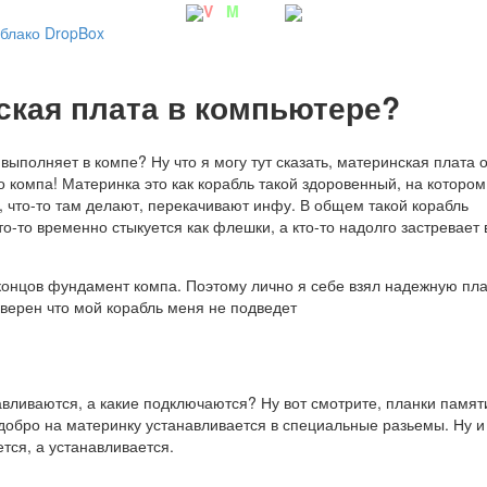
V
irt
M
achine
блако DropBox
нская плата в компьютере?
ыполняет в компе? Ну что я могу тут сказать, материнская плата о
о компа! Материнка это как корабль такой здоровенный, на котором
, что-то там делают, перекачивают инфу. В общем такой корабль
о-то временно стыкуется как флешки, а кто-то надолго застревает 
е концов фундамент компа. Поэтому лично я себе взял надежную пла
 уверен что мой корабль меня не подведет
авливаются, а какие подключаются? Ну вот смотрите, планки памят
 добро на материнку устанавливается в специальные разьемы. Ну и
тся, а устанавливается.