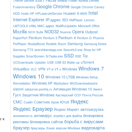
ESET
Theme Service
FileZilla
firewall
Folder Access Denied
Google Chrome
FusionInventory
Google Chrome Canary
Intel
Huawei
HDD
hosts
HP
HPLaserJetService
i5 6600
Internet Explorer
IP-адрес
ISO
KMPlayer
Lenovo
LMTOOLS Utility
MAC-адрес
MailRuUpdater
Microsoft Office
Mozilla
NOD32
Opera
Outpost
NCH Suite
Nuance
Pentium 4
Pentium
PaperPort
Pentium 3
Pentium D
Phoenix
Samsung
PotPlayer
ReadyBoost
Realtek
Room
Samsung Notes
Samsung TTS
searchbandapp.exe
SearchUI.exe
Shop for HP
SSD
Tor
Supplies
SmartScreen
SrTasks.exe
SSE
uTorrent
UCDownloads
Updater
USB
USB S3 Wake-up
Windows 7
VirtualBox
VPN
Windows
VLC
VT-d
VT-x
Windows 10
Windows 10 LTSB
Windows Setup
Windows XP
Remediation
WpSystem
WUDownloadcache
xiaomi
Активация Windows 10
zakaznoe.pochta.ru
Амиго
Гугл
Защитник Windows
Касперский
ОЗУ
Почта России
Яндекс
СМС
Советник
Ютуб
Скайп
Хром
Яндекс Браузер
автозагрузка
Яндекс Маркет
антивирус
блокировка
анонимность
атрибут для файла
е к
борьба с вирусами
рекламы
блокировка сайтов
браузер
видеокарта
браузеры
бэкап
версии Windows