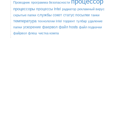
процессор
Проводник
программа безопасности
процессоры
процессы Intel
радиатор
рекламный вирус
службы
сокет
статус посылки
скрытые папки
танки
температура
технологии Intel
торрент
тулбар
удаление
ускорение
фаервол
файл hosts
папки
файл подкачки
файрвол
флеш
чистка компа