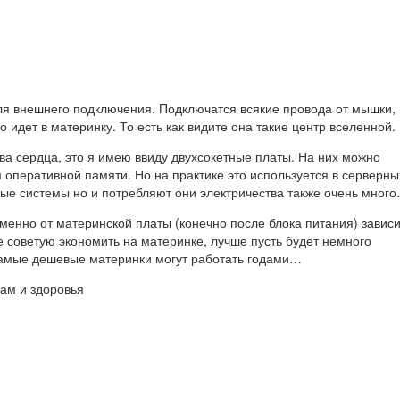
 для внешнего подключения. Подключатся всякие провода от мышки,
о идет в материнку. То есть как видите она такие центр вселенной.
два сердца, это я имею ввиду двухсокетные платы. На них можно
 оперативной памяти. Но на практике это используется в серверны
ные системы но и потребляют они электричества также очень мног
именно от материнской платы (конечно после блока питания) зависи
е советую экономить на материнке, лучше пусть будет немного
самые дешевые материнки могут работать годами…
вам и здоровья