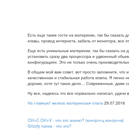
Есть еще такие гости на материнке, так бы сказать
клавы, провод интернета, кабель от монитора, все эт
Еще есть уникальные материнки, так бы сказать на 
установить сразу два процессора и удвоенный обьем
конфигурациях. Это не только очень производитель
В общем мой вам совет, вот просто запомните, что 
качественная и стабильная работа компа. Я лично н
дороже, хотя тут такое дело… Современные, даже 
Ну все, надеюсь что все нормально написал, удачи 
На главную!
железо
материнская плата
29.07.2016
Ctrl+C Ctrl+V - что это значит? (контрл+ц контрл+в)
Grizzly папка - что это?