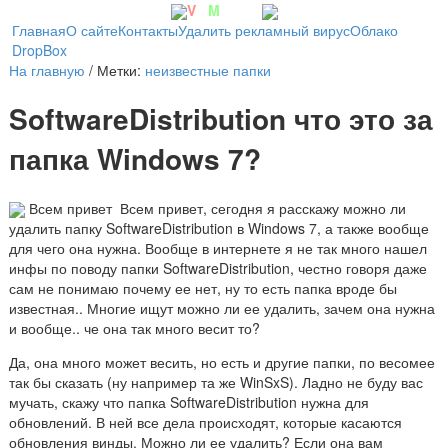
V
irt
M
achine
Главная
О сайте
Контакты
Удалить рекламный вирус
Облако
DropBox
На главную
/ Метки:
неизвестные папки
SoftwareDistribution что это за
папка Windows 7?
Всем привет
Всем привет, сегодня я расскажу можно ли
удалить папку SoftwareDistribution в Windows 7, а также вообще
для чего она нужна. Вообще в интернете я не так много нашел
инфы по поводу папки SoftwareDistribution, честно говоря даже
сам не понимаю почему ее нет, ну то есть папка вроде бы
известная.. Многие ищут можно ли ее удалить, зачем она нужна
и вообще.. че она так много весит то?
Да, она много может весить, но есть и другие папки, по весомее
так бы сказать (ну например та же WinSxS). Ладно не буду вас
мучать, скажу что папка SoftwareDistribution нужна для
обновлений. В ней все дела происходят, которые касаются
обновления винды. Можно ли ее удалить? Если она вам