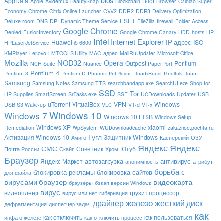
bios
AppData
Boot
Apple
Avidemux
BeautySnap
Blockchain
Browser
Cainiao Super
Economy
Chrome
Citrix Online Launcher
CVV2
DDR2
DDR3
Delivery Optimization
ESET
Deluxe room
DNS
DPI
Dynamic Theme Service
FileZilla
firewall
Folder Access
Google Chrome
Denied
FusionInventory
Google Chrome Canary
HDD
hosts
HP
Intel
Internet Explorer
IP-адрес
Huawei
ISO
HPLaserJetService
i5 6600
KMPlayer
Lenovo
LMTOOLS Utility
MAC-адрес
MailRuUpdater
Microsoft Office
Mozilla
NOD32
Opera
Outpost
Pentium
NCH Suite
Nuance
PaperPort
Pentium 4
Pentium 3
Pentium D
Phoenix
PotPlayer
ReadyBoost
Realtek
Room
Samsung
Samsung Notes
Samsung TTS
searchbandapp.exe
SearchUI.exe
Shop for
SSD
Tor
HP Supplies
SmartScreen
SrTasks.exe
SSE
UCDownloads
Updater
USB
uTorrent
VirtualBox
VPN
Windows
USB S3 Wake-up
VLC
VT-d
VT-x
Windows 10
Windows 7
Windows 10 LTSB
Windows Setup
Windows XP
xiaomi
Remediation
WpSystem
WUDownloadcache
zakaznoe.pochta.ru
Гугл
Активация Windows 10
Защитник Windows
Амиго
Касперский
ОЗУ
Яндекс
Яндекс
СМС
Советник
Ютуб
Почта России
Скайп
Хром
Браузер
автозагрузка
антивирус
Яндекс Маркет
анонимность
атрибут
борьба с
блокировка рекламы
блокировка сайтов
для файла
вирусами
браузер
видеокарта
браузеры
бэкап
версии Windows
вирус
видеоплеер
грузит процессор
вирус или нет
гибернация
драйвер
железо
жесткий диск
дефрагментация
диспетчер задач
как
как отключить
как пользоваться
инфа о железе
как отключить процесс