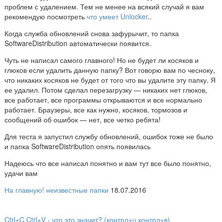
проблем с удалением. Тем не менее на всякий случай я вам
рекомендую посмотреть
что умеет Unlocker
..
Когда служба обновлений снова зафурычит, то папка
SoftwareDistribution автоматически появится.
Чуть не написал самого главного! Но не будет ли косяков и
глюков если удалить данную папку? Вот говорю вам по чесноку,
что никаких косяков не будет от того что вы удалите эту папку. Я
ее удалил. Потом сделал перезагрузку — никаких нет глюков,
все работает, все программы открываются и все нормально
работает. Браузеры, все как нужно, косяков, тормозов и
сообщений об ошибок — нет, все четко ребята!
Для теста я запустил службу обновлений, ошибок тоже не было
и папка SoftwareDistribution опять появилась
Надеюсь что все написал понятно и вам тут все было понятно,
удачи вам
На главную!
неизвестные папки
18.07.2016
Ctrl+C Ctrl+V - что это значит? (контрл+ц контрл+в)