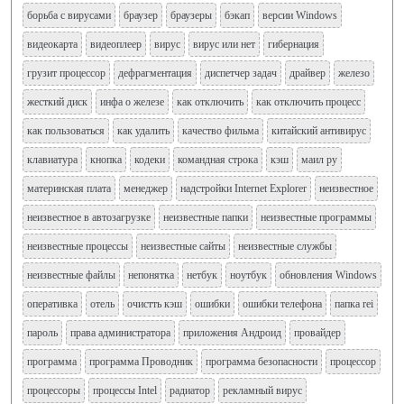
борьба с вирусами
браузер
браузеры
бэкап
версии Windows
видеокарта
видеоплеер
вирус
вирус или нет
гибернация
грузит процессор
дефрагментация
диспетчер задач
драйвер
железо
жесткий диск
инфа о железе
как отключить
как отключить процесс
как пользоваться
как удалить
качество фильма
китайский антивирус
клавиатура
кнопка
кодеки
командная строка
кэш
маил ру
материнская плата
менеджер
надстройки Internet Explorer
неизвестное
неизвестное в автозагрузке
неизвестные папки
неизвестные программы
неизвестные процессы
неизвестные сайты
неизвестные службы
неизвестные файлы
непонятка
нетбук
ноутбук
обновления Windows
оперативка
отель
очистть кэш
ошибки
ошибки телефона
папка rei
пароль
права администратора
приложения Андроид
провайдер
программа
программа Проводник
программа безопасности
процессор
процессоры
процессы Intel
радиатор
рекламный вирус