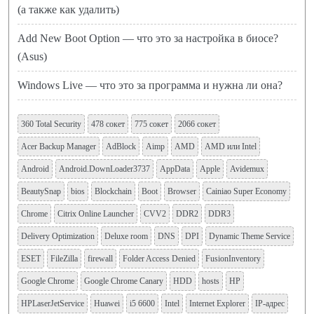
(а также как удалить)
Add New Boot Option — что это за настройка в биосе?
(Asus)
Windows Live — что это за программа и нужна ли она?
360 Total Security
478 сокет
775 сокет
2066 сокет
Acer Backup Manager
AdBlock
Aimp
AMD
AMD или Intel
Android
Android.DownLoader3737
AppData
Apple
Avidemux
BeautySnap
bios
Blockchain
Boot
Browser
Cainiao Super Economy
Chrome
Citrix Online Launcher
CVV2
DDR2
DDR3
Delivery Optimization
Deluxe room
DNS
DPI
Dynamic Theme Service
ESET
FileZilla
firewall
Folder Access Denied
FusionInventory
Google Chrome
Google Chrome Canary
HDD
hosts
HP
HPLaserJetService
Huawei
i5 6600
Intel
Internet Explorer
IP-адрес