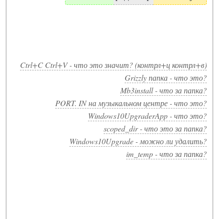
Ctrl+C Ctrl+V - что это значит? (контрл+ц контрл+в)
Grizzly папка - что это?
Mb3install - что за папка?
PORT. IN на музыкальном центре - что это?
Windows10UpgraderApp - что это?
scoped_dir - что это за папка?
Windows10Upgrade - можно ли удалить?
im_temp - что за папка?