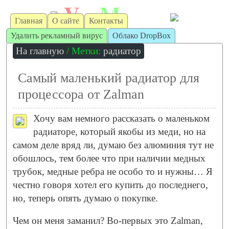
V
M
irt
achine
Главная
О сайте
Контакты
Удалить рекламный вирус
Облако DropBox
На главную
/ Метки:
радиатор
Самый маленький радиатор для
процессора от Zalman
Хочу вам немного рассказать о маленьком
радиаторе, который якобы из меди, но на
самом деле вряд ли, думаю без алюминия тут не
обошлось, тем более что при наличии медных
трубок, медные ребра не особо то и нужны… Я
честно говоря хотел его купить до последнего,
но, теперь опять думаю о покупке.
Чем он меня заманил? Во-первых это Zalman,