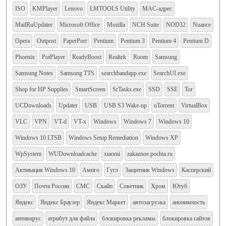
ISO
KMPlayer
Lenovo
LMTOOLS Utility
MAC-адрес
MailRuUpdater
Microsoft Office
Mozilla
NCH Suite
NOD32
Nuance
Opera
Outpost
PaperPort
Pentium
Pentium 3
Pentium 4
Pentium D
Phoenix
PotPlayer
ReadyBoost
Realtek
Room
Samsung
Samsung Notes
Samsung TTS
searchbandapp.exe
SearchUI.exe
Shop for HP Supplies
SmartScreen
SrTasks.exe
SSD
SSE
Tor
UCDownloads
Updater
USB
USB S3 Wake-up
uTorrent
VirtualBox
VLC
VPN
VT-d
VT-x
Windows
Windows 7
Windows 10
Windows 10 LTSB
Windows Setup Remediation
Windows XP
WpSystem
WUDownloadcache
xiaomi
zakaznoe.pochta.ru
Активация Windows 10
Амиго
Гугл
Защитник Windows
Касперский
ОЗУ
Почта России
СМС
Скайп
Советник
Хром
Ютуб
Яндекс
Яндекс Браузер
Яндекс Маркет
автозагрузка
анонимность
антивирус
атрибут для файла
блокировка рекламы
блокировка сайтов