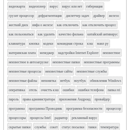
видеокарта
видеоплеер
вирус
вирус или нет
гибернация
грузит процессор
дефрагментация
диспетчер задач
драйвер
железо
жесткий диск
инфа о железе
как отключить
как отключить процесс
как пользоваться
как удалить
качество фильма
китайский антивирус
клавиатура
кнопка
кодеки
командная строка
кэш
маил ру
материнская плата
менеджер
надстройки Internet Explorer
неизвестное
неизвестное в автозагрузке
неизвестные папки
неизвестные программы
неизвестные процессы
неизвестные сайты
неизвестные службы
неизвестные файлы
непонятка
нетбук
ноутбук
обновления Windows
оперативка
отель
очистть кэш
ошибки
ошибки телефона
папка rei
пароль
права администратора
приложения Андроид
провайдер
программа
программа Проводник
программа безопасности
процессор
процессоры
процессы Intel
радиатор
рекламный вирус
скрытые папки
службы
сокет
статус посылки
танки
температура