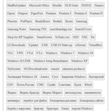
MailRuUpdater
Microsoft Office
Mozilla
NCH Suite
NOD32
Nuance
Opera
Outpost
PaperPort
Pentium
Pentium 3
Pentium 4
Pentium D
Phoenix
PotPlayer
ReadyBoost
Realtek
Room
Samsung
Samsung Notes
Samsung TTS
searchbandapp.exe
SearchUI.exe
Shop for HP Supplies
SmartScreen
SrTasks.exe
SSD
SSE
Tor
UCDownloads
Updater
USB
USB S3 Wake-up
uTorrent
VirtualBox
VLC
VPN
VT-d
VT-x
Windows
Windows 7
Windows 10
Windows 10 LTSB
Windows Setup Remediation
Windows XP
WpSystem
WUDownloadcache
xiaomi
zakaznoe.pochta.ru
Активация Windows 10
Амиго
Гугл
Защитник Windows
Касперский
ОЗУ
Почта России
СМС
Скайп
Советник
Хром
Ютуб
Яндекс
Яндекс Браузер
Яндекс Маркет
автозагрузка
анонимность
антивирус
атрибут для файла
блокировка рекламы
блокировка сайтов
борьба с вирусами
браузер
браузеры
бэкап
версии Windows