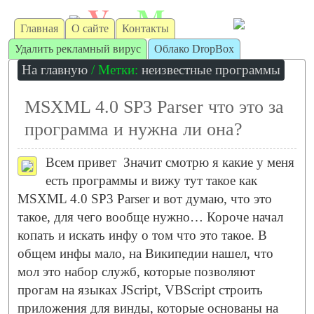
V
M
irt
achine
Главная
О сайте
Контакты
Удалить рекламный вирус
Облако DropBox
На главную
/ Метки:
неизвестные программы
MSXML 4.0 SP3 Parser что это за
программа и нужна ли она?
Всем привет
Значит смотрю я какие у меня
есть программы и вижу тут такое как
MSXML 4.0 SP3 Parser и вот думаю, что это
такое, для чего вообще нужно… Короче начал
копать и искать инфу о том что это такое. В
общем инфы мало, на Википедии нашел, что
мол это набор служб, которые позволяют
прогам на языках JScript, VBScript строить
приложения для винды, которые основаны на