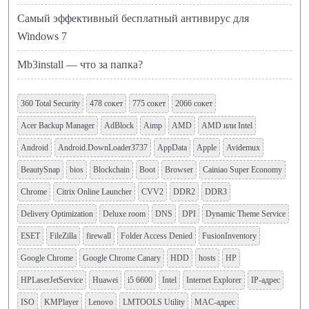
Самый эффективный бесплатный антивирус для
Windows 7
Mb3install — что за папка?
360 Total Security
478 сокет
775 сокет
2066 сокет
Acer Backup Manager
AdBlock
Aimp
AMD
AMD или Intel
Android
Android.DownLoader3737
AppData
Apple
Avidemux
BeautySnap
bios
Blockchain
Boot
Browser
Cainiao Super Economy
Chrome
Citrix Online Launcher
CVV2
DDR2
DDR3
Delivery Optimization
Deluxe room
DNS
DPI
Dynamic Theme Service
ESET
FileZilla
firewall
Folder Access Denied
FusionInventory
Google Chrome
Google Chrome Canary
HDD
hosts
HP
HPLaserJetService
Huawei
i5 6600
Intel
Internet Explorer
IP-адрес
ISO
KMPlayer
Lenovo
LMTOOLS Utility
MAC-адрес