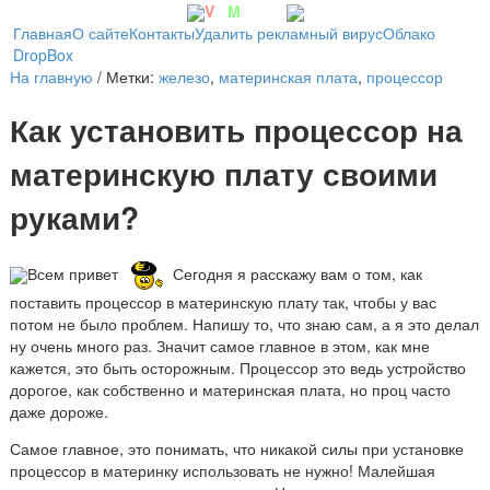
V
irt
M
achine
Главная
О сайте
Контакты
Удалить рекламный вирус
Облако
DropBox
На главную
/ Метки:
железо
,
материнская плата
,
процессор
Как установить процессор на
материнскую плату своими
руками?
Всем привет
Сегодня я расскажу вам о том, как
поставить процессор в материнскую плату так, чтобы у вас
потом не было проблем. Напишу то, что знаю сам, а я это делал
ну очень много раз. Значит самое главное в этом, как мне
кажется, это быть осторожным. Процессор это ведь устройство
дорогое, как собственно и материнская плата, но проц часто
даже дороже.
Самое главное, это понимать, что никакой силы при установке
процессор в материнку использовать не нужно! Малейшая