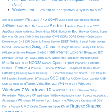
(Asus)
Windows Live — что это за программа и нужна ли она?
775 сокет
478 сокет
360 Total Security
2066 сокет
Acer Backup Manager
Android
AdBlock
Aimp
AMD
AMD или Intel
Android.DownLoader3737
bios
AppData
Boot
Apple
Avidemux
BeautySnap
Blockchain
Browser
Cainiao Super
Economy
Chrome
Citrix Online Launcher
CVV2
DDR2
DDR3
Delivery Optimization
ESET
Deluxe room
DNS
DPI
Dynamic Theme Service
FileZilla
firewall
Folder Access
Google Chrome
Denied
FusionInventory
Google Chrome Canary
HDD
hosts
HP
Intel
Internet Explorer
IP-адрес
Huawei
ISO
HPLaserJetService
i5 6600
KMPlayer
Lenovo
LMTOOLS Utility
MAC-адрес
MailRuUpdater
Microsoft Office
Mozilla
NOD32
Opera
Outpost
Pentium
NCH Suite
Nuance
PaperPort
Pentium 4
Pentium 3
Pentium D
Phoenix
PotPlayer
ReadyBoost
Realtek
Room
Samsung
Samsung Notes
Samsung TTS
searchbandapp.exe
SearchUI.exe
Shop for
SSD
Tor
HP Supplies
SmartScreen
SrTasks.exe
SSE
UCDownloads
Updater
USB
uTorrent
VirtualBox
VPN
Windows
USB S3 Wake-up
VLC
VT-d
VT-x
Windows 10
Windows 7
Windows 10 LTSB
Windows Setup
Windows XP
xiaomi
Remediation
WpSystem
WUDownloadcache
zakaznoe.pochta.ru
Гугл
Активация Windows 10
Защитник Windows
Амиго
Касперский
ОЗУ
Яндекс
Яндекс
СМС
Советник
Ютуб
Почта России
Скайп
Хром
Браузер