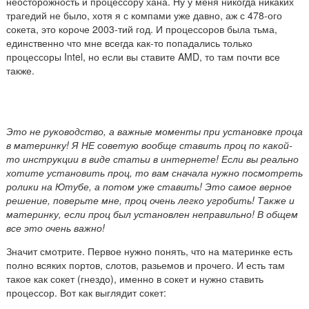
неосторожность и процессору хана. Ну у меня никогда никаких
трагедий не было, хотя я с компами уже давно, аж с 478-ого
сокета, это короче 2003-тий год. И процессоров была тьма,
единственно что мне всегда как-то попадались только
процессоры Intel, но если вы ставите AMD, то там почти все
также.
Это не руководство, а важные моменты при установке проца
в материнку! Я НЕ советую вообще ставить проц по какой-
то инструкции в виде статьи в интернете! Если вы реально
хотите установить проц, то вам сначала нужно посмотреть
ролики на Ютубе, а потом уже ставить! Это самое верное
решение, поверьте мне, проц очень легко угробить! Также и
материнку, если проц был установлен неправильно! В общем
все это очень важно!
Значит смотрите. Первое нужно понять, что на материнке есть
полно всяких портов, слотов, разьемов и прочего. И есть там
такое как сокет (гнездо), именно в сокет и нужно ставить
процессор. Вот как выглядит сокет: