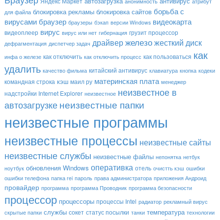
автозагрузка
антивирус
Яндекс Маркет
анонимность
атрибут
борьба с
блокировка рекламы
блокировка сайтов
для файла
вирусами
браузер
видеокарта
браузеры
бэкап
версии Windows
вирус
видеоплеер
грузит процессор
вирус или нет
гибернация
драйвер
железо
жесткий диск
дефрагментация
диспетчер задач
как
как отключить
как пользоваться
инфа о железе
как отключить процесс
удалить
китайский антивирус
качество фильма
клавиатура
кнопка
кодеки
материнская плата
кэш
командная строка
маил ру
менеджер
неизвестное в
надстройки Internet Explorer
неизвестное
неизвестные папки
автозагрузке
неизвестные программы
неизвестные процессы
неизвестные сайты
неизвестные службы
неизвестные файлы
непонятка
нетбук
оперативка
обновления Windows
отель
ноутбук
очистть кэш
ошибки
ошибки телефона
папка rei
пароль
права администратора
приложения Андроид
провайдер
программа
программа Проводник
программа безопасности
процессор
процессоры
процессы Intel
радиатор
рекламный вирус
службы
температура
сокет
статус посылки
скрытые папки
танки
технологии