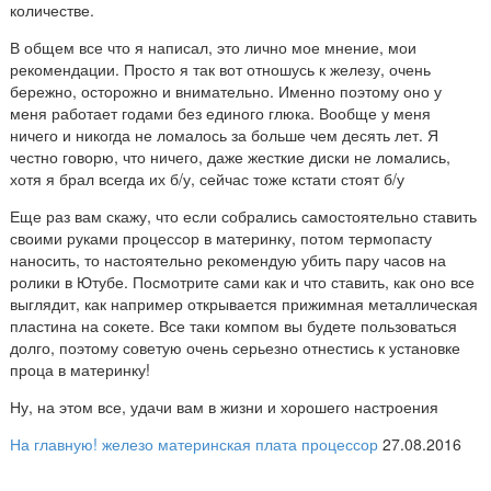
количестве.
В общем все что я написал, это лично мое мнение, мои
рекомендации. Просто я так вот отношусь к железу, очень
бережно, осторожно и внимательно. Именно поэтому оно у
меня работает годами без единого глюка. Вообще у меня
ничего и никогда не ломалось за больше чем десять лет. Я
честно говорю, что ничего, даже жесткие диски не ломались,
хотя я брал всегда их б/у, сейчас тоже кстати стоят б/у
Еще раз вам скажу, что если собрались самостоятельно ставить
своими руками процессор в материнку, потом термопасту
наносить, то настоятельно рекомендую убить пару часов на
ролики в Ютубе. Посмотрите сами как и что ставить, как оно все
выглядит, как например открывается прижимная металлическая
пластина на сокете. Все таки компом вы будете пользоваться
долго, поэтому советую очень серьезно отнестись к установке
проца в материнку!
Ну, на этом все, удачи вам в жизни и хорошего настроения
На главную!
железо
материнская плата
процессор
27.08.2016