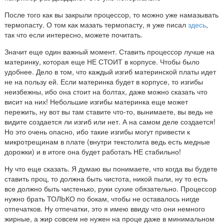
После того как вы закрыли процессор, то можно уже намазывать
термопасту. О том как мазать термопасту, я уже писал
здесь
,
так что если интересно, можете почитать.
Значит еще один важный момент. Ставить процессор лучше на
материнку, которая еще НЕ СТОИТ в корпусе. Чтобы было
удобнее. Дело в том, что каждый изгиб материнской платы идет
не на пользу ей. Если материнка будет в корпусе, то изгибы
неизбежны, ибо она стоит на болтах, даже можно сказать что
висит на них! Небольшие изгибы материнка еще может
пережить, ну вот вы там ставите что-то, вынимаете, вы ведь не
видите создается ли изгиб или нет. А на самом деле создается!
Но это очень опасно, ибо такие изгибы могут привести к
микротрещинам в плате (внутри текстолита ведь есть медные
дорожки) и в итоге она будет работать НЕ стабильно!
Ну что еще сказать. Я думаю вы понимаете, что когда вы будете
ставить проц, то должна быть чистота, никой пыли, ну то есть
все должно быть чистенько, руки сухие обязательно. Процессор
нужно брать ТОЛЬКО по бокам, чтобы не оставалось нигде
отпечатков. Ну отпечатки, это я имею ввиду что они немного
жирные, а жир совсем не нужен на проце даже в минимальном