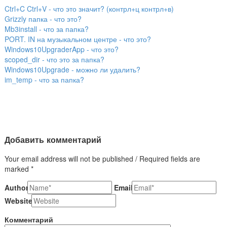
Ctrl+C Ctrl+V - что это значит? (контрл+ц контрл+в)
Grizzly папка - что это?
Mb3install - что за папка?
PORT. IN на музыкальном центре - что это?
Windows10UpgraderApp - что это?
scoped_dir - что это за папка?
Windows10Upgrade - можно ли удалить?
im_temp - что за папка?
Добавить комментарий
Your email address will not be published / Required fields are
marked *
Author
Email
Website
Комментарий