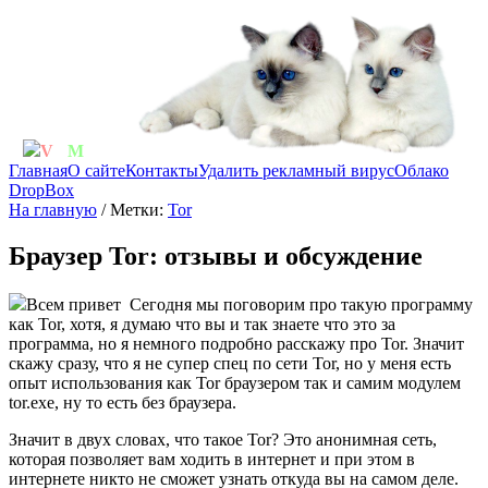
V
irt
M
achine
Главная
О сайте
Контакты
Удалить рекламный вирус
Облако
DropBox
На главную
/ Метки:
Tor
Браузер Tor: отзывы и обсуждение
Всем привет
Сегодня мы поговорим про такую программу
как Tor, хотя, я думаю что вы и так знаете что это за
программа, но я немного подробно расскажу про Tor. Значит
скажу сразу, что я не супер спец по сети Tor, но у меня есть
опыт использования как Tor браузером так и самим модулем
tor.exe, ну то есть без браузера.
Значит в двух словах, что такое Tor? Это анонимная сеть,
которая позволяет вам ходить в интернет и при этом в
интернете никто не сможет узнать откуда вы на самом деле.