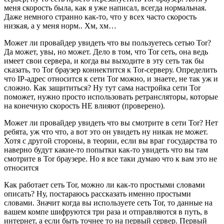
меня скорость была, как я уже написал, всегда нормальная.
Даже немного странно как-то, что у всех часто скорость
низкая, а у меня норм.. Хм, хм…
Может ли провайдер увидеть что вы пользуетесь сетью Tor?
Да может, увы, но может. Дело в том, что Tor сеть, она ведь
имеет свои сервера, и когда вы выходите в эту сеть так бы
сказать, то Tor браузер коннектится к Tor-серверу. Определить
что IP-адрес относится к сети Tor можно, и знаете, не так уж и
сложно. Как защититься? Ну тут сама настройка сети Tor
поможет, нужно просто использовать ретрансляторы, которые
на конечную скорость НЕ влияют (проверено).
Может ли провайдер увидеть что вы смотрите в сети Tor? Нет
ребята, уж что что, а вот это он увидеть ну никак не может.
Хотя с другой стороны, в теории, если вы враг государства то
наверно будут какие-то попытки как-то увидеть что вы там
смотрите в Tor браузере. Но я все таки думаю что к вам это не
относится
Как работает сеть Tor, можно ли как-то простыми словами
описать? Ну, постараюсь рассказать именно простыми
словами. Значит когда вы используете сеть Tor, то данные на
вашем компе шифруются три раза и отправляются в путь, в
интернет, а если быть точнее то на первый сервер. Первый