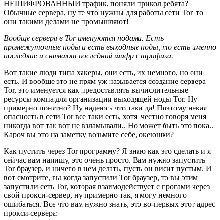
НЕШИФРОВАННЫЙ трафик, поняли прикол ребята?
Обычные сервера, ну те что нужны для работы сети Tor, то
они такими делами не промышляют!
Вообще сервера в Tor именуются нодами. Есть
промежуточные ноды и есть выходные ноды, то есть именно
последние и снимают последний шифр с трафика.
Вот такие люди типа хакеры, они есть, их немного, но они
есть. И вообще это не прям уж называется создание сервера
Tor, это именуется как предоставлять вычислительные
ресурсы компа для организации выходящей ноды Tor. Ну
примерно понятно? Ну надеюсь что таки да! Поэтому некая
опасность в сети Tor все таки есть, хотя, честно говоря меня
никогда вот так вот не взламывали.. Но может быть это пока..
Кароч вы это на заметку возьмите себе, океюшки?
Как пустить через Tor программу? Я знаю как это сделать и я
сейчас вам напишу, это очень просто. Вам нужно запустить
Tor браузер, и ничего в нем делать, пусть он висит пустым. И
вот смотрите, вы когда запустили Tor браузер, то вы этим
запустили сеть Tor, которая взаимодействует с прогами через
свой прокси-сервер, ну примерно так, я могу немного
ошибаться. Все что вам нужно знать, это во-первых этот адрес
прокси-сервера: