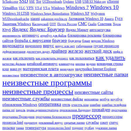
SSD
Tor
uTorrent
SrTasks.exe
SSE
UCDownloads
Updater
USB
USB S3 Wake-up
Windows 10
Windows 7
VirtualBox
VPN
Windows
VLC
VT-d
VT-x
Windows 10 LTSB
Windows XP
Windows Setup Remediation
WpSystem
Гугл
xiaomi
Активация Windows 10
WUDownloadcache
zakaznoe.pochta.ru
Амиго
СМС
Защитник Windows
Советник
Касперский
ОЗУ
Почта России
Скайп
Хром
Яндекс
Яндекс Браузер
автозагрузка
Ютуб
Яндекс Маркет
антивирус
блокировка рекламы
блокировка
анонимность
атрибут для файла
борьба с вирусами
браузер
сайтов
браузеры
бэкап
версии Windows
вирус
видеокарта
видеоплеер
грузит процессор
вирус или нет
гибернация
железо
драйвер
жесткий диск
дефрагментация
диспетчер задач
инфа о
как удалить
как отключить
как пользоваться
железе
как отключить процесс
китайский антивирус
командная строка
качество фильма
клавиатура
кнопка
кодеки
материнская плата
кэш
маил ру
надстройки Internet Explorer
менеджер
неизвестные папки
неизвестное в автозагрузке
неизвестное
неизвестные программы
неизвестные процессы
неизвестные сайты
неизвестные службы
неизвестные файлы
непонятка
нетбук
ноутбук
оперативка
обновления Windows
отель
очистть кэш
ошибки
ошибки телефона
провайдер
папка rei
пароль
права администратора
приложения Андроид
программа
процессор
процессоры
программа Проводник
программа безопасности
службы
процессы Intel
сокет
статус
радиатор
рекламный вирус
скрытые папки
температура
посылки
танки
технологии Intel
торрент
тулбар
удаление папки