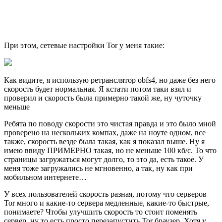
При этом, сетевые настройки Tor у меня такие:
Как видите, я использую ретранслятор obfs4, но даже без него
скорость будет нормальная. Я кстати потом таки взял и
проверил и скорость была примерно такой же, ну чуточку
меньше
Ребята по поводу скорости это чистая правда и это было мной
проверено на нескольких компах, даже на ноуте одном, все
также, скорость везде была такая, как я показал выше. Ну я
имею ввиду ПРИМЕРНО такая, но не меньше 100 кб/с. То что
страницы загружаться могут долго, то это да, есть такое. У
меня тоже загружались не мгновенно, а так, ну как при
мобильном интернете…
У всех пользователей скорость разная, потому что серверов
Tor много и какие-то сервера медленные, какие-то быстрые,
понимаете? Чтобы улучшить скорость то стоит поменять
сервер, ну то есть просто перезапустить Tor браузер. Хотя у