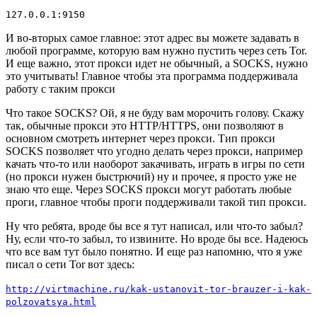
127.0.0.1:9150
И во-вторых самое главное: этот адрес вы можете задавать в
любой программе, которую вам нужно пустить через сеть Tor.
И еще важно, этот прокси идет не обычный, а SOCKS, нужно
это учитывать! Главное чтобы эта программа поддерживала
работу с таким прокси
Что такое SOCKS? Ой, я не буду вам морочить голову. Скажу
так, обычные прокси это HTTP/HTTPS, они позволяют в
основном смотреть интернет через прокси. Тип прокси
SOCKS позволяет что угодно делать через прокси, например
качать что-то или наоборот закачивать, играть в игры по сети
(но прокси нужен быстрючий) ну и прочее, я просто уже не
знаю что еще. Через SOCKS прокси могут работать любые
проги, главное чтобы проги поддерживали такой тип прокси.
Ну что ребята, вроде бы все я тут написал, или что-то забыл?
Ну, если что-то забыл, то извините. Но вроде бы все. Надеюсь
что все вам тут было понятно. И еще раз напомню, что я уже
писал о сети Tor вот здесь:
http://virtmachine.ru/kak-ustanovit-tor-brauzer-i-kak-
polzovatsya.html