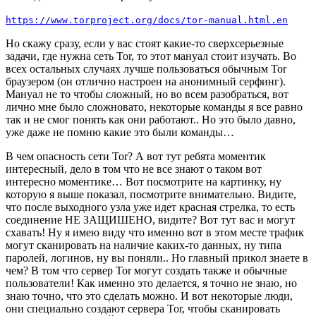
https://www.torproject.org/docs/tor-manual.html.en
Но скажу сразу, если у вас стоят какие-то сверхсерьезные
задачи, где нужна сеть Tor, то этот мануал стоит изучать. Во
всех остальных случаях лучше пользоваться обычным Tor
браузером (он отлично настроен на анонимный серфинг).
Мануал не то чтобы сложный, но во всем разобраться, вот
лично мне было сложновато, некоторые команды я все равно
так и не смог понять как они работают.. Но это было давно,
уже даже не помню какие это были команды…
В чем опасность сети Tor? А вот тут ребята моментик
интересный, дело в том что не все знают о таком вот
интересно моментике… Вот посмотрите на картинку, ну
которую я выше показал, посмотрите внимательно. Видите,
что после выходного узла уже идет красная стрелка, то есть
соединение НЕ ЗАЩИШЕНО, видите? Вот тут вас и могут
схавать! Ну я имею виду что именно вот в этом месте трафик
могут сканировать на наличие каких-то данных, ну типа
паролей, логинов, ну вы поняли.. Но главный прикол знаете в
чем? В том что сервер Tor могут создать также и обычные
пользователи! Как именно это делается, я точно не знаю, но
знаю точно, что это сделать можно. И вот некоторые люди,
они специально создают сервера Tor, чтобы сканировать