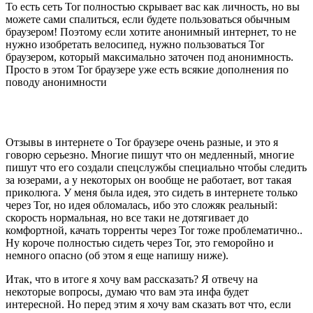
То есть сеть Tor полностью скрывает вас как личность, но вы
можете сами спалиться, если будете пользоваться обычным
браузером! Поэтому если хотите анонимный интернет, то не
нужно изобретать велосипед, нужно пользоваться Tor
браузером, который максимально заточен под анонимность.
Просто в этом Tor браузере уже есть всякие дополнения по
поводу анонимности
Отзывы в интернете о Tor браузере очень разные, и это я
говорю серьезно. Многие пишут что он медленный, многие
пишут что его создали спецслужбы специально чтобы следить
за юзерами, а у некоторых он вообще не работает, вот такая
приколюга. У меня была идея, это сидеть в интернете только
через Tor, но идея обломалась, ибо это сложяк реальный:
скорость нормальная, но все таки не дотягивает до
комфортной, качать торренты через Tor тоже проблематично..
Ну короче полностью сидеть через Tor, это геморойно и
немного опасно (об этом я еще напишу ниже).
Итак, что в итоге я хочу вам рассказать? Я отвечу на
некоторые вопросы, думаю что вам эта инфа будет
интересной. Но перед этим я хочу вам сказать вот что, если