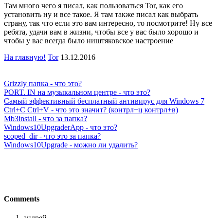
Там много чего я писал, как пользоваться Tor, как его
установить ну и все такое. Я там также писал как выбрать
страну, так что если это вам интересно, то посмотрите! Ну все
ребята, удачи вам в жизни, чтобы все у вас было хорошо и
чтобы у вас всегда было ништяковское настроение
На главную!
Tor
13.12.2016
Grizzly папка - что это?
PORT. IN на музыкальном центре - что это?
Самый эффективный бесплатный антивирус для Windows 7
Ctrl+C Ctrl+V - что это значит? (контрл+ц контрл+в)
Mb3install - что за папка?
Windows10UpgraderApp - что это?
scoped_dir - что это за папка?
Windows10Upgrade - можно ли удалить?
Comments
андрей