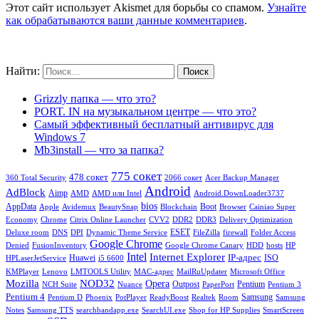
Этот сайт использует Akismet для борьбы со спамом.
Узнайте
как обрабатываются ваши данные комментариев
.
Найти:
Grizzly папка — что это?
PORT. IN на музыкальном центре — что это?
Самый эффективный бесплатный антивирус для
Windows 7
Mb3install — что за папка?
775 сокет
478 сокет
360 Total Security
2066 сокет
Acer Backup Manager
Android
AdBlock
Aimp
AMD
AMD или Intel
Android.DownLoader3737
bios
AppData
Boot
Apple
Avidemux
BeautySnap
Blockchain
Browser
Cainiao Super
Economy
Chrome
Citrix Online Launcher
CVV2
DDR2
DDR3
Delivery Optimization
ESET
Deluxe room
DNS
DPI
Dynamic Theme Service
FileZilla
firewall
Folder Access
Google Chrome
Denied
FusionInventory
Google Chrome Canary
HDD
hosts
HP
Intel
Internet Explorer
IP-адрес
Huawei
ISO
HPLaserJetService
i5 6600
KMPlayer
Lenovo
LMTOOLS Utility
MAC-адрес
MailRuUpdater
Microsoft Office
Mozilla
NOD32
Opera
Outpost
Pentium
NCH Suite
Nuance
PaperPort
Pentium 3
Pentium 4
Samsung
Pentium D
Phoenix
PotPlayer
ReadyBoost
Realtek
Room
Samsung
Notes
Samsung TTS
searchbandapp.exe
SearchUI.exe
Shop for HP Supplies
SmartScreen