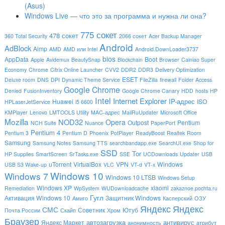
(Asus)
Windows Live — что это за программа и нужна ли она?
775 сокет
478 сокет
360 Total Security
2066 сокет
Acer Backup Manager
Android
AdBlock
Aimp
AMD
AMD или Intel
Android.DownLoader3737
bios
AppData
Boot
Apple
Avidemux
BeautySnap
Blockchain
Browser
Cainiao Super
Economy
Chrome
Citrix Online Launcher
CVV2
DDR2
DDR3
Delivery Optimization
ESET
Deluxe room
DNS
DPI
Dynamic Theme Service
FileZilla
firewall
Folder Access
Google Chrome
Denied
FusionInventory
Google Chrome Canary
HDD
hosts
HP
Intel
Internet Explorer
IP-адрес
Huawei
ISO
HPLaserJetService
i5 6600
KMPlayer
Lenovo
LMTOOLS Utility
MAC-адрес
MailRuUpdater
Microsoft Office
Mozilla
NOD32
Opera
Outpost
Pentium
NCH Suite
Nuance
PaperPort
Pentium 4
Pentium 3
Pentium D
Phoenix
PotPlayer
ReadyBoost
Realtek
Room
Samsung
Samsung Notes
Samsung TTS
searchbandapp.exe
SearchUI.exe
Shop for
SSD
Tor
HP Supplies
SmartScreen
SrTasks.exe
SSE
UCDownloads
Updater
USB
uTorrent
VirtualBox
VPN
Windows
USB S3 Wake-up
VLC
VT-d
VT-x
Windows 10
Windows 7
Windows 10 LTSB
Windows Setup
Windows XP
xiaomi
Remediation
WpSystem
WUDownloadcache
zakaznoe.pochta.ru
Гугл
Активация Windows 10
Защитник Windows
Амиго
Касперский
ОЗУ
Яндекс
Яндекс
СМС
Советник
Ютуб
Почта России
Скайп
Хром
Браузер
автозагрузка
антивирус
Яндекс Маркет
анонимность
атрибут