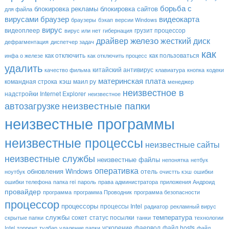
борьба с
блокировка рекламы
блокировка сайтов
для файла
вирусами
браузер
видеокарта
браузеры
бэкап
версии Windows
вирус
видеоплеер
грузит процессор
вирус или нет
гибернация
драйвер
железо
жесткий диск
дефрагментация
диспетчер задач
как
как отключить
как пользоваться
инфа о железе
как отключить процесс
удалить
китайский антивирус
качество фильма
клавиатура
кнопка
кодеки
материнская плата
кэш
командная строка
маил ру
менеджер
неизвестное в
надстройки Internet Explorer
неизвестное
неизвестные папки
автозагрузке
неизвестные программы
неизвестные процессы
неизвестные сайты
неизвестные службы
неизвестные файлы
непонятка
нетбук
оперативка
обновления Windows
отель
ноутбук
очистть кэш
ошибки
ошибки телефона
папка rei
пароль
права администратора
приложения Андроид
провайдер
программа
программа Проводник
программа безопасности
процессор
процессоры
процессы Intel
радиатор
рекламный вирус
службы
температура
сокет
статус посылки
скрытые папки
танки
технологии
ускорение
фаервол
файл hosts
Intel
торрент
тулбар
удаление папки
файл