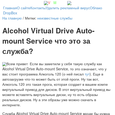
V
irt
M
achine
Главная
О сайте
Контакты
Удалить рекламный вирус
Облако
DropBox
На главную
/ Метки:
неизвестные службы
Alcohol Virtual Drive Auto-
mount Service что это за
служба?
Всем привет
Если вы заметили у себя такую службу как
Alcohol Virtual Drive Auto-mount Service, то это означает, что у
вас стоит программа Алкоголь 120 (о ней писал
тут
). Еще в
автозагрузке что-то может быть от этой проги. Ну так вот,
Алкоголь 120 это такая прога, которая создает в вашем компе
виртуальный привод для дисков. В этот виртуальный привод вы
можете вставлять виртуальные диски, ну то есть образы
реальных дисков. Ну а эти образы уже можно скачать в
интернете.
Служба Alcohol Virtual Drive Auto-mount Service вроде бы нужна