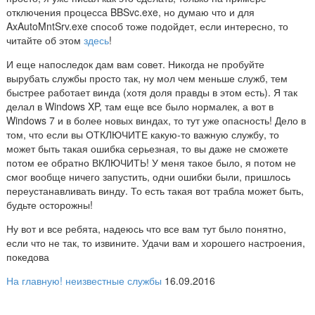
отключения процесса BBSvc.exe, но думаю что и для
AxAutoMntSrv.exe способ тоже подойдет, если интересно, то
читайте об этом
здесь
!
И еще напоследок дам вам совет. Никогда не пробуйте
вырубать службы просто так, ну мол чем меньше служб, тем
быстрее работает винда (хотя доля правды в этом есть). Я так
делал в Windows XP, там еще все было нормалек, а вот в
Windows 7 и в более новых виндах, то тут уже опасность! Дело в
том, что если вы ОТКЛЮЧИТЕ какую-то важную службу, то
может быть такая ошибка серьезная, то вы даже не сможете
потом ее обратно ВКЛЮЧИТЬ! У меня такое было, я потом не
смог вообще ничего запустить, одни ошибки были, пришлось
переустанавливать винду. То есть такая вот трабла может быть,
будьте осторожны!
Ну вот и все ребята, надеюсь что все вам тут было понятно,
если что не так, то извините. Удачи вам и хорошего настроения,
покедова
На главную!
неизвестные службы
16.09.2016