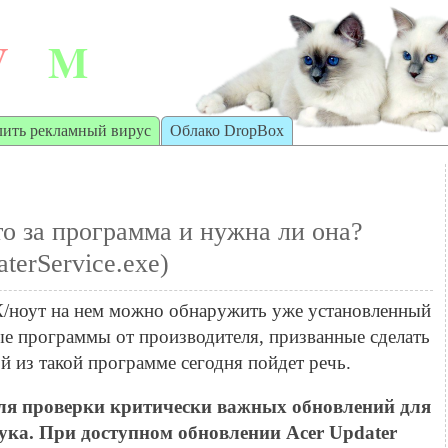
V
M
irt
achine
лить рекламный вирус
Облако DropBox
то за программа и нужна ли она?
aterService.exe)
/ноут на нем можно обнаружить уже установленный
е программы от производителя, призванные сделать
й из такой программе сегодня пойдет речь.
ля проверки критически важных обновлений для
ка. При доступном обновлении Acer Updater