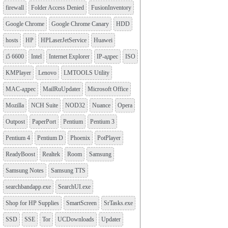
firewall
Folder Access Denied
FusionInventory
Google Chrome
Google Chrome Canary
HDD
hosts
HP
HPLaserJetService
Huawei
i5 6600
Intel
Internet Explorer
IP-адрес
ISO
KMPlayer
Lenovo
LMTOOLS Utility
MAC-адрес
MailRuUpdater
Microsoft Office
Mozilla
NCH Suite
NOD32
Nuance
Opera
Outpost
PaperPort
Pentium
Pentium 3
Pentium 4
Pentium D
Phoenix
PotPlayer
ReadyBoost
Realtek
Room
Samsung
Samsung Notes
Samsung TTS
searchbandapp.exe
SearchUI.exe
Shop for HP Supplies
SmartScreen
SrTasks.exe
SSD
SSE
Tor
UCDownloads
Updater