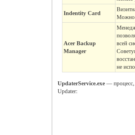
Визитн
Indentity Card
Можно 
Менедж
позвол
Acer Backup
всей с
Manager
Совету
восста
не исп
UpdaterService.exe
— процесс, 
Updater: