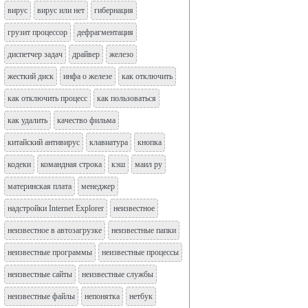
вирус
вирус или нет
гибернация
грузит процессор
дефрагментация
диспетчер задач
драйвер
железо
жесткий диск
инфа о железе
как отключить
как отключить процесс
как пользоваться
как удалить
качество фильма
китайский антивирус
клавиатура
кнопка
кодеки
командная строка
кэш
маил ру
материнская плата
менеджер
надстройки Internet Explorer
неизвестное
неизвестное в автозагрузке
неизвестные папки
неизвестные программы
неизвестные процессы
неизвестные сайты
неизвестные службы
неизвестные файлы
непонятка
нетбук