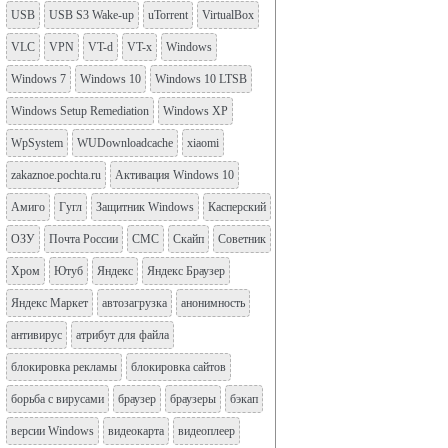
USB
USB S3 Wake-up
uTorrent
VirtualBox
VLC
VPN
VT-d
VT-x
Windows
Windows 7
Windows 10
Windows 10 LTSB
Windows Setup Remediation
Windows XP
WpSystem
WUDownloadcache
xiaomi
zakaznoe.pochta.ru
Активация Windows 10
Амиго
Гугл
Защитник Windows
Касперский
ОЗУ
Почта России
СМС
Скайп
Советник
Хром
Ютуб
Яндекс
Яндекс Браузер
Яндекс Маркет
автозагрузка
анонимность
антивирус
атрибут для файла
блокировка рекламы
блокировка сайтов
борьба с вирусами
браузер
браузеры
бэкап
версии Windows
видеокарта
видеоплеер