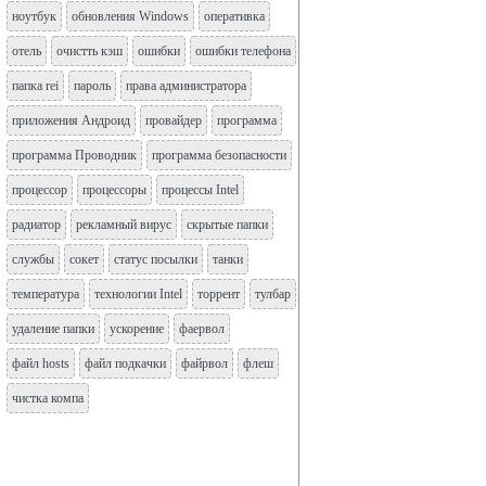
ноутбук
обновления Windows
оперативка
отель
очистть кэш
ошибки
ошибки телефона
папка rei
пароль
права администратора
приложения Андроид
провайдер
программа
программа Проводник
программа безопасности
процессор
процессоры
процессы Intel
радиатор
рекламный вирус
скрытые папки
службы
сокет
статус посылки
танки
температура
технологии Intel
торрент
тулбар
удаление папки
ускорение
фаервол
файл hosts
файл подкачки
файрвол
флеш
чистка компа