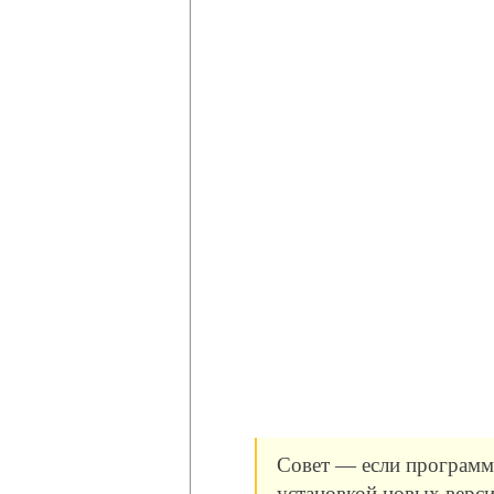
Совет — если программа
установкой новых верси