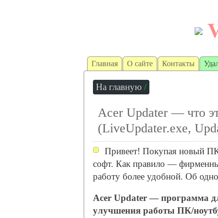
Главная
О сайте
Контакты
Уда
На главную
/
Acer Updater — что э
(LiveUpdater.exe, Upd
Привеет! Покупая новый ПК
софт. Как правило — фирменны
работу более удобной. Об одно
Acer Updater — программа д
улучшения работы ПК/ноутбу