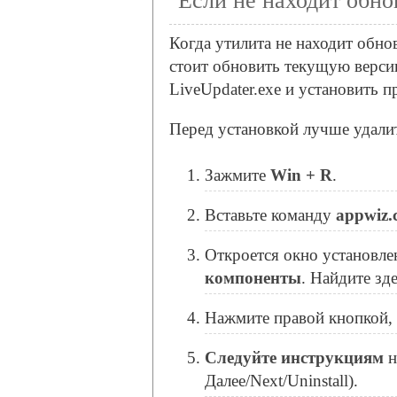
Если не находит обно
Когда утилита не находит обно
стоит обновить текущую верси
LiveUpdater.exe и установить п
Перед установкой лучше удал
Зажмите
Win + R
.
Вставьте команду
appwiz.
Откроется окно установл
компоненты
. Найдите зде
Нажмите правой кнопкой,
Следуйте инструкциям
н
Далее/Next/Uninstall).