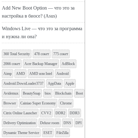
Add New Boot Option — что это за
настройка в биосе? (Asus)
Windows Live — что это за программа
и нужна ли она?
360 Total Security
478 сокет
775 сокет
2066 сокет
Acer Backup Manager
AdBlock
Aimp
AMD
AMD или Intel
Android
Android.DownLoader3737
AppData
Apple
Avidemux
BeautySnap
bios
Blockchain
Boot
Browser
Cainiao Super Economy
Chrome
Citrix Online Launcher
CVV2
DDR2
DDR3
Delivery Optimization
Deluxe room
DNS
DPI
Dynamic Theme Service
ESET
FileZilla