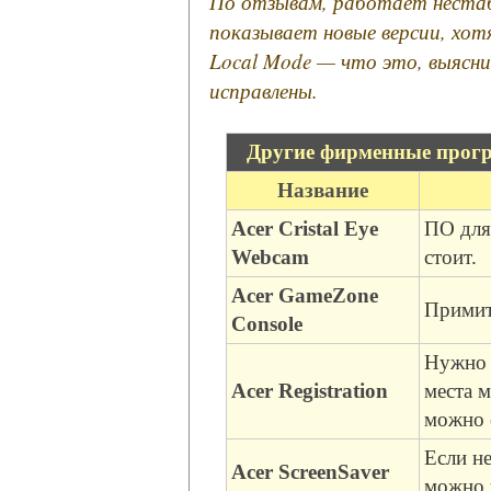
По отзывам, работает нестаб
показывает новые версии, хот
Local Mode — что это, выясни
исправлены.
Другие фирменные прогр
Название
Acer Cristal Eye
ПО для 
Webcam
стоит.
Acer GameZone
Примит
Console
Нужно 
Acer Registration
места м
можно о
Если не
Acer ScreenSaver
можно 