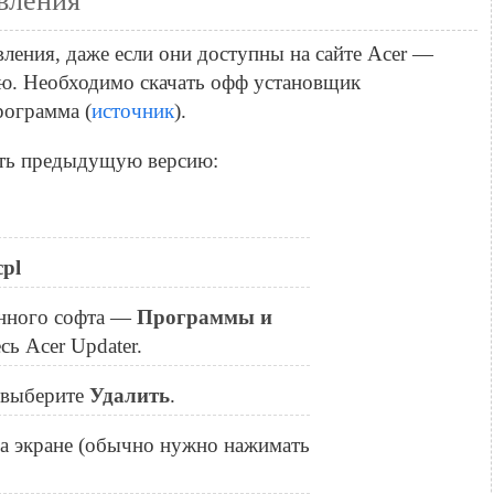
вления
вления, даже если они доступны на сайте Acer —
ю. Необходимо скачать офф установщик
рограмма (
источник
).
ить предыдущую версию:
cpl
енного софта —
Программы и
сь Acer Updater.
 выберите
Удалить
.
а экране (обычно нужно нажимать