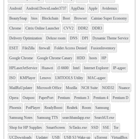
Android
Android.DownLoader3737
AppData
Apple
Avidemux
BeautySnap
bios
Blockchain
Boot
Browser
Cainiao Super Economy
Chrome
Citrix Online Launcher
CVV2
DDR2
DDR3
Delivery Optimization
Deluxe room
DNS
DPI
Dynamic Theme Service
ESET
FileZilla
firewall
Folder Access Denied
FusionInventory
Google Chrome
Google Chrome Canary
HDD
hosts
HP
HPLaserJetService
Huawei
i5 6600
Intel
Internet Explorer
IP-адрес
ISO
KMPlayer
Lenovo
LMTOOLS Utility
MAC-адрес
MailRuUpdater
Microsoft Office
Mozilla
NCH Suite
NOD32
Nuance
Opera
Outpost
PaperPort
Pentium
Pentium 3
Pentium 4
Pentium D
Phoenix
PotPlayer
ReadyBoost
Realtek
Room
Samsung
Samsung Notes
Samsung TTS
searchbandapp.exe
SearchUI.exe
Shop for HP Supplies
SmartScreen
SrTasks.exe
SSD
SSE
Tor
UCDownloads
Updater
USB
USB S3 Wake-up
uTorrent
VirtualBox