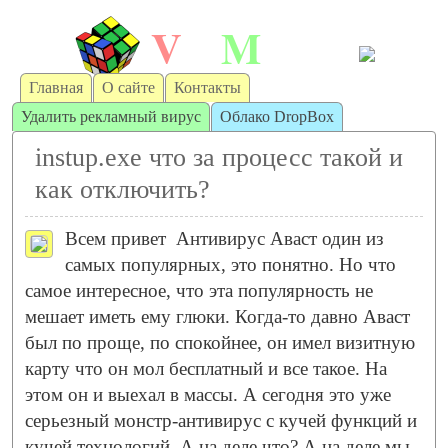
V
M
irt
achine
Главная
О сайте
Контакты
Удалить рекламный вирус
Облако DropBox
instup.exe что за процесс такой и
как отключить?
Всем привет
Антивирус Аваст один из
самых популярных, это понятно. Но что
самое интересное, что эта популярность не
мешает иметь ему глюки. Когда-то давно Аваст
был по проще, по спокойнее, он имел визитную
карту что он мол бесплатный и все такое. На
этом он и выехал в массы. А сегодня это уже
серьезный монстр-антивирус с кучей функций и
кучей технологий. А на деле что? А на деле мы