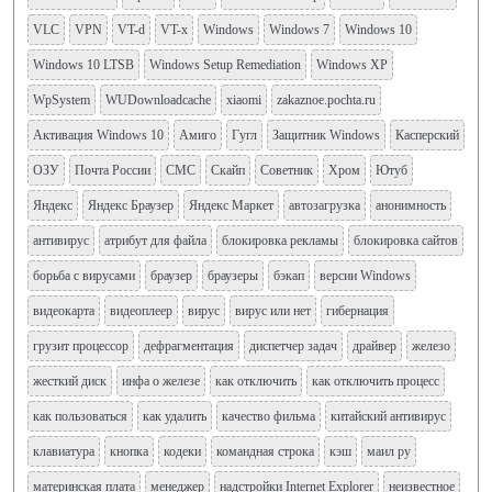
VLC
VPN
VT-d
VT-x
Windows
Windows 7
Windows 10
Windows 10 LTSB
Windows Setup Remediation
Windows XP
WpSystem
WUDownloadcache
xiaomi
zakaznoe.pochta.ru
Активация Windows 10
Амиго
Гугл
Защитник Windows
Касперский
ОЗУ
Почта России
СМС
Скайп
Советник
Хром
Ютуб
Яндекс
Яндекс Браузер
Яндекс Маркет
автозагрузка
анонимность
антивирус
атрибут для файла
блокировка рекламы
блокировка сайтов
борьба с вирусами
браузер
браузеры
бэкап
версии Windows
видеокарта
видеоплеер
вирус
вирус или нет
гибернация
грузит процессор
дефрагментация
диспетчер задач
драйвер
железо
жесткий диск
инфа о железе
как отключить
как отключить процесс
как пользоваться
как удалить
качество фильма
китайский антивирус
клавиатура
кнопка
кодеки
командная строка
кэш
маил ру
материнская плата
менеджер
надстройки Internet Explorer
неизвестное